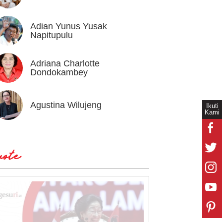
Adian Yunus Yusak
Ahok
Napitupulu
Adriana Charlotte
Alex I
Dondokambey
Agustina Wilujeng
Andi W
Ikuti
Kami
ote