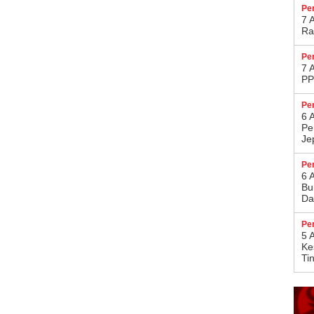
Pe
7 
Ra
Pe
7 
PP
Pe
6 
Pe
Je
Pe
6 
Bu
Da
Pe
5 
Ke
Ti