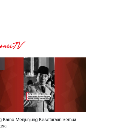
suriTV
g Karno Menjunjung Kesetaraan Semua
gsa