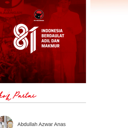
koh Partai
Abdullah Azwar Anas
Ahmad