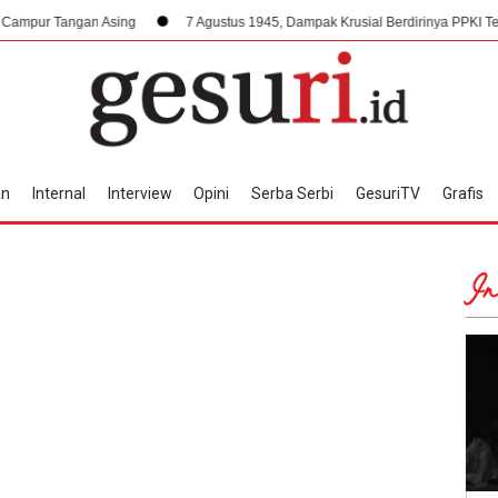
gan Asing
7 Agustus 1945, Dampak Krusial Berdirinya PPKI Terhadap Kem
an
Internal
Interview
Opini
Serba Serbi
GesuriTV
Grafis
In