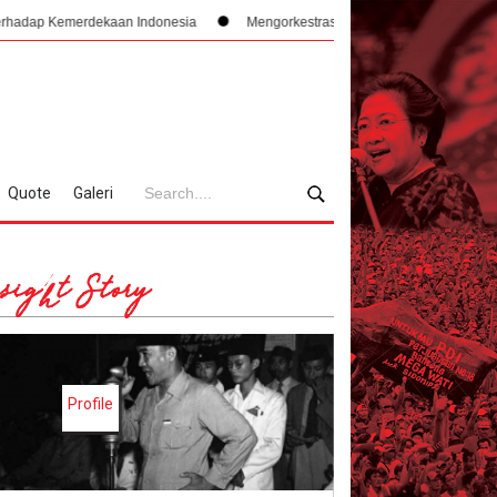
erdekaan Indonesia
Mengorkestrasi Faksi, Sukarno, PPKI, dan Manajemen K
Quote
Galeri
sight Story
Profile