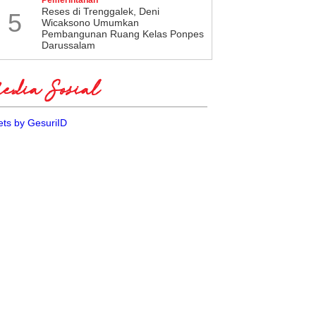
​Reses di Trenggalek, Deni
5
Wicaksono Umumkan
Pembangunan Ruang Kelas Ponpes
Darussalam
dia Sosial
ts by GesuriID