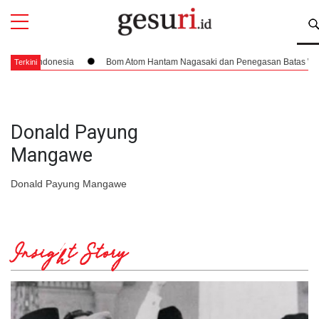
All
Profi
an Indonesia
Bom Atom Hantam Nagasaki dan Penegasan Batas Wilayah I
Terkini
Donald Payung
Mangawe
Donald Payung Mangawe
Insight Story