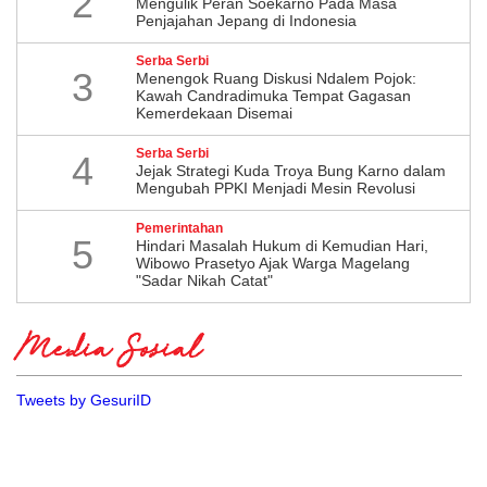
2
Mengulik Peran Soekarno Pada Masa
Penjajahan Jepang di Indonesia
Serba Serbi
3
Menengok Ruang Diskusi Ndalem Pojok:
Kawah Candradimuka Tempat Gagasan
Kemerdekaan Disemai
Serba Serbi
4
Jejak Strategi Kuda Troya Bung Karno dalam
Mengubah PPKI Menjadi Mesin Revolusi
Pemerintahan
5
Hindari Masalah Hukum di Kemudian Hari,
Wibowo Prasetyo Ajak Warga Magelang
"Sadar Nikah Catat"
Media Sosial
Tweets by GesuriID