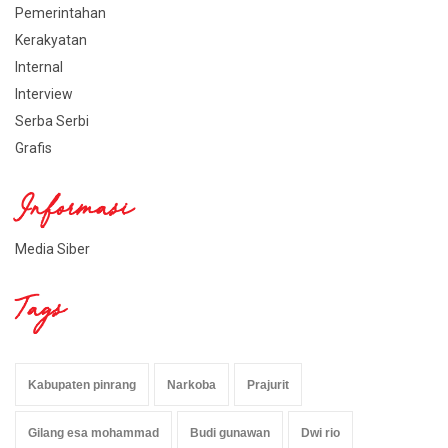
Pemerintahan
Kerakyatan
Internal
Interview
Serba Serbi
Grafis
Informasi
Media Siber
Tags
Kabupaten pinrang
Narkoba
Prajurit
Gilang esa mohammad
Budi gunawan
Dwi rio