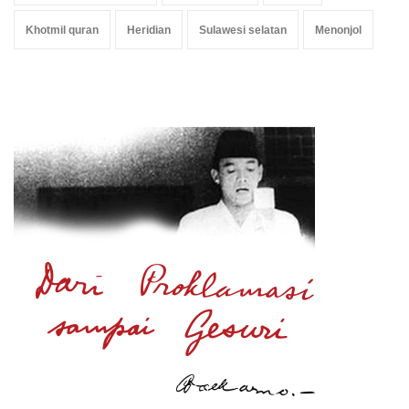
Khotmil quran
Heridian
Sulawesi selatan
Menonjol