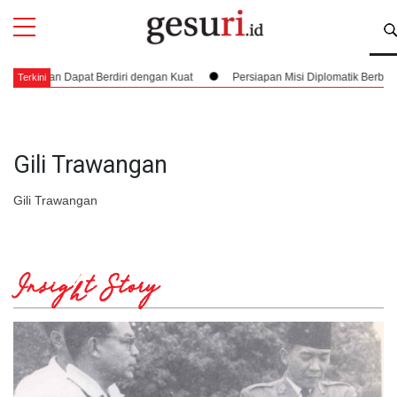
All
Profi
 Akan Dapat Berdiri dengan Kuat
Persiapan Misi Diplomatik Berbahaya d
Terkini
Gili Trawangan
Gili Trawangan
Insight Story