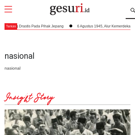
All
Profi
yang Drastis Pada Pihak Jepang
6 Agustus 1945, Alur Kemerdekaan Dipe
Terkini
nasional
nasional
Insight Story