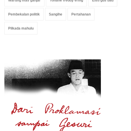
Warung mas ganjar
Yohane freddy ering
Eisti gus bad
Pembekalan politik
Sangihe
Pertahanan
Pilkada mahulu