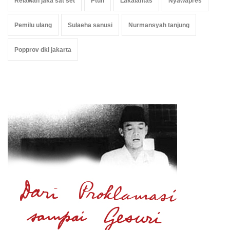
Relawan jaka sat set
Ptun
Lakalantas
Nyawapres
Pemilu ulang
Sulaeha sanusi
Nurmansyah tanjung
Popprov dki jakarta