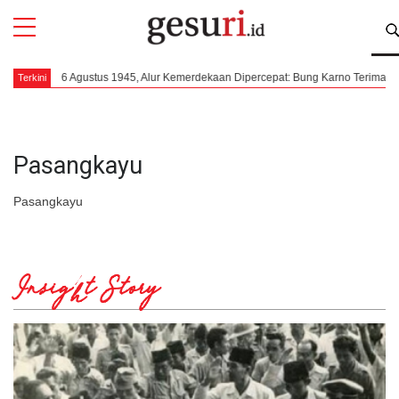
All
Profi
6 Agustus 1945, Alur Kemerdekaan Dipercepat: Bung Karno Terima Panggil
Terkini
Pasangkayu
Pasangkayu
Insight Story