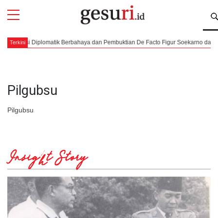
All
Profi
 Misi Diplomatik Berbahaya dan Pembuktian De Facto Figur Soekarno dan Moh. H
Terkini
Pilgubsu
Pilgubsu
Insight Story