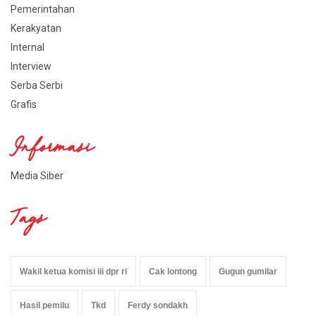
Pemerintahan
Kerakyatan
Internal
Interview
Serba Serbi
Grafis
Informasi
Media Siber
Tags
Wakil ketua komisi iii dpr ri
Cak lontong
Gugun gumilar
Hasil pemilu
Tkd
Ferdy sondakh