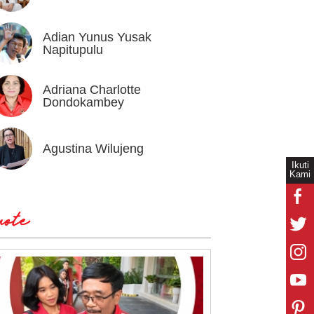
Adian Yunus Yusak
Ahok
Napitupulu
Adriana Charlotte
Alex I
Dondokambey
Agustina Wilujeng
Andi W
Ikuti
Kami
ote