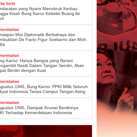
rba Serbi
ndaratan yang Nyaris Menubruk Kerbau
ngga Kisah Bung Karno Kebelet Buang Air
il
merintahan
rsiapan Misi Diplomatik Berbahaya dan
mbuktian De Facto Figur Soekarno dan Moh.
tta
merintahan
ng Karno: Hanya Bangsa yang Berani
ngambil Nasib Dalam Tangan Sendiri, Akan
pat Berdiri dengan Kuat
merintahan
Agustus 1945, Bung Karno: PPKI Milik Seluruh
kyat Indonesia Tanpa Campur Tangan Asing
merintahan
Agustus 1945, Dampak Krusial Berdirinya
KI Terhadap Kemerdekaan Indonesia