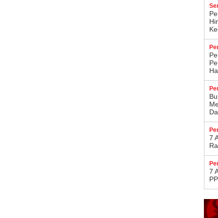
Se
Pe
Hi
Kec
Pe
Pe
Pe
Ha
Pe
Bu
Me
Da
Pe
7 
Ra
Pe
7 
PP