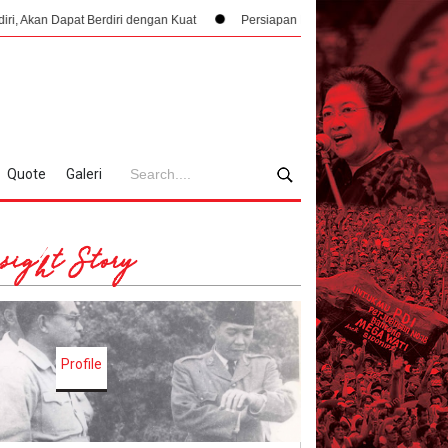
 Berdiri dengan Kuat
Persiapan Misi Diplomatik Berbahaya dan Pembuktia
Quote
Galeri
sight Story
Profile