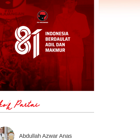
koh Partai
Abdullah Azwar Anas
Ahmad