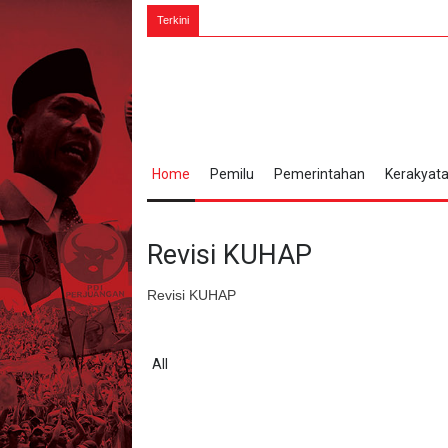
Bung Karno
Terkini
Home
Pemilu
Pemerintahan
Kerakyat
Revisi KUHAP
Revisi KUHAP
All