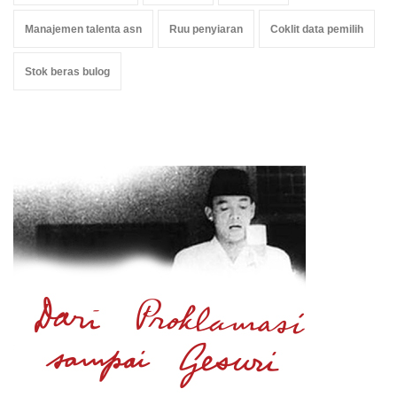
Manajemen talenta asn
Ruu penyiaran
Coklit data pemilih
Stok beras bulog