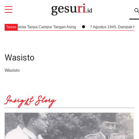
All
Profi
t Indonesia Tanpa Campur Tangan Asing
7 Agustus 1945, Dampak Krusial B
Terkini
Wasisto
Wasisto
Insight Story