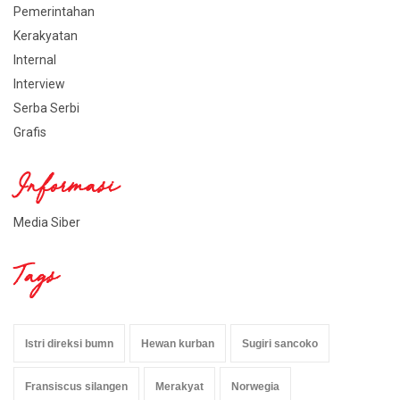
Pemerintahan
Kerakyatan
Internal
Interview
Serba Serbi
Grafis
Informasi
Media Siber
Tags
Istri direksi bumn
Hewan kurban
Sugiri sancoko
Fransiscus silangen
Merakyat
Norwegia