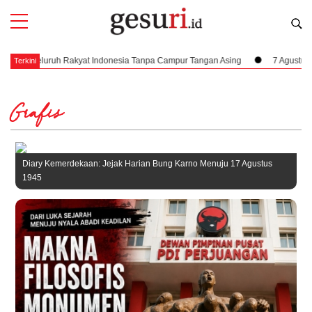
donesia Tanpa Campur Tangan Asing
7 Agustus 1945, Dampak Krusial Berd
Terkini
Grafis
Diary Kemerdekaan: Jejak Harian Bung Karno Menuju 17 Agustus
1945