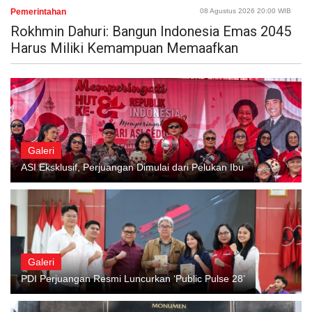
Pemerintahan
08 Agustus 2026 20:00 WIB
Rokhmin Dahuri: Bangun Indonesia Emas 2045
Harus Miliki Kemampuan Memaafkan
Galeri
ASI Eksklusif, Perjuangan Dimulai dari Pelukan Ibu
Galeri
PDI Perjuangan Resmi Luncurkan ‘Public Pulse 28’