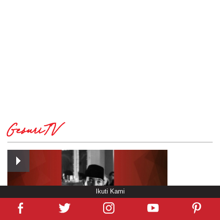
GesuriTV
Ikuti Kami