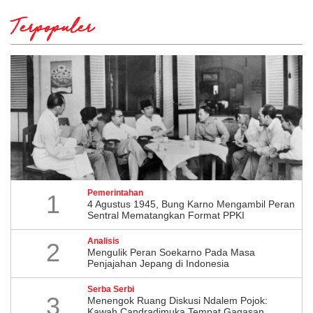
Terpopuler
Pemerintahan
1
4 Agustus 1945, Bung Karno Mengambil Peran
Sentral Mematangkan Format PPKI
Analisis
2
Mengulik Peran Soekarno Pada Masa
Penjajahan Jepang di Indonesia
Serba Serbi
3
Menengok Ruang Diskusi Ndalem Pojok:
Kawah Candradimuka Tempat Gagasan