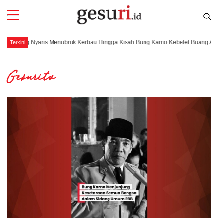
ubruk Kerbau Hingga Kisah Bung Karno Kebelet Buang Air Kecil
Persiapa
Terkini
Gesuritv