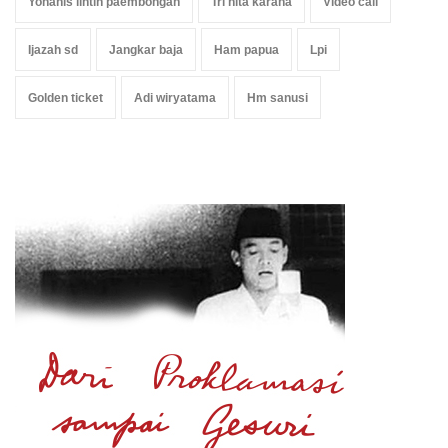
Yohanis lintin paembongan
Tri hita karana
Video call
Ijazah sd
Jangkar baja
Ham papua
Lpi
Golden ticket
Adi wiryatama
Hm sanusi