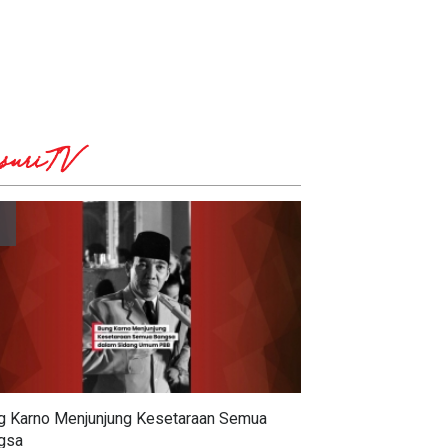
suriTV
g Karno Menjunjung Kesetaraan Semua
gsa