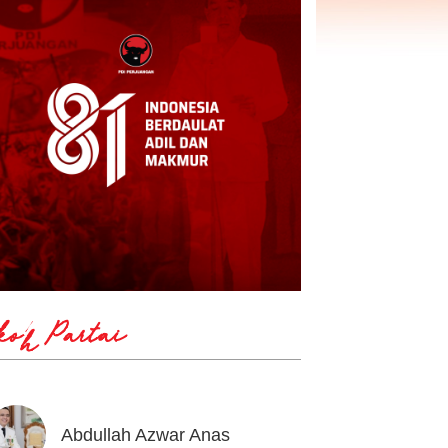
koh Partai
Abdullah Azwar Anas
Ahmad