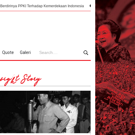
 Terhadap Kemerdekaan Indonesia
Mengorkestrasi Faksi, Sukarno, PPKI, da
Quote
Galeri
sight Story