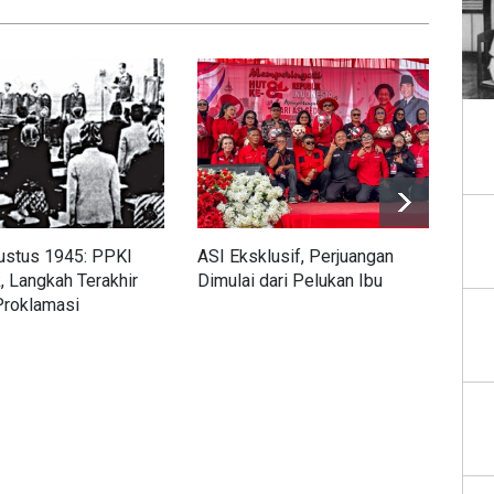
ustus 1945: PPKI
ASI Eksklusif, Perjuangan
Wari
, Langkah Terakhir
Dimulai dari Pelukan Ibu
Per
Proklamasi
Kad
ekaan
Poli