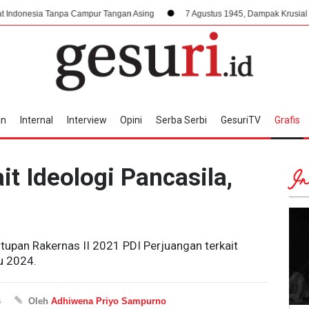
pa Campur Tangan Asing
7 Agustus 1945, Dampak Krusial Berdirinya PPKI
an
Internal
Interview
Opini
Serba Serbi
GesuriTV
Grafis
t Ideologi Pancasila,
In
upan Rakernas II 2021 PDI Perjuangan terkait
lu 2024.
B
Oleh
Adhiwena Priyo Sampurno