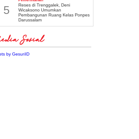
​Reses di Trenggalek, Deni
5
Wicaksono Umumkan
Pembangunan Ruang Kelas Ponpes
Darussalam
dia Sosial
ts by GesuriID