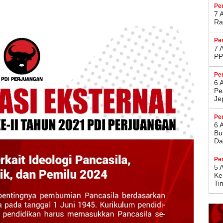
Pe
7 
Ra
Pe
7 
PP
Pe
6 
Pe
Je
Pe
6 
Bu
Da
Pe
5 
Ke
Ti