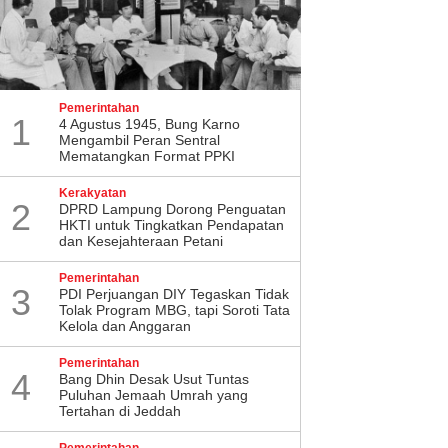
Pemerintahan
1
4 Agustus 1945, Bung Karno
Mengambil Peran Sentral
Mematangkan Format PPKI
Kerakyatan
2
DPRD Lampung Dorong Penguatan
HKTI untuk Tingkatkan Pendapatan
si "Api" Kudatuli, DPC PDI
DPC PDI Perjuangan
dan Kesejahteraan Petani
juangan Sleman Ingatkan
Rembang Kukuhkan 536
er Muda Tak Tergoda
Pengurus Ranting Sedan
Pemerintahan
3
PDI Perjuangan DIY Tegaskan Tidak
tik Pragmatis
Tolak Program MBG, tapi Soroti Tata
Kelola dan Anggaran
Pemerintahan
4
Bang Dhin Desak Usut Tuntas
Puluhan Jemaah Umrah yang
Tertahan di Jeddah
Pemerintahan