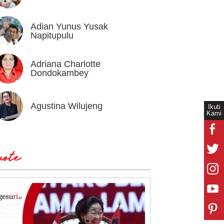
Adian Yunus Yusak
Ahok
Napitupulu
Adriana Charlotte
Alex I
Dondokambey
Agustina Wilujeng
Andi W
Ikuti
Kami
ote