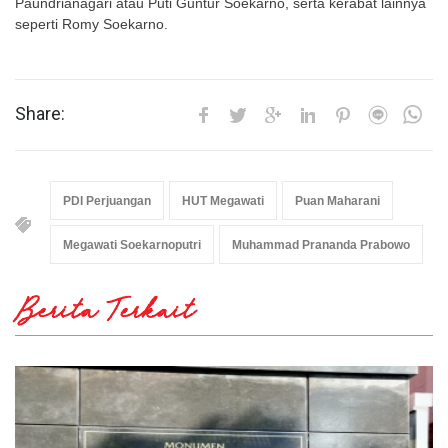
Paundrianagari atau Puti Guntur Soekarno, serta kerabat lainnya
seperti Romy Soekarno.
Share:
PDI Perjuangan
HUT Megawati
Puan Maharani
Megawati Soekarnoputri
Muhammad Prananda Prabowo
Berita Terkait