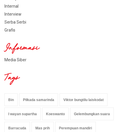
Internal
Interview
Serba Serbi
Grafis
Informasi
Media Siber
Tags
Bin
Pilkada samarinda
Viktor bungtilu laiskodat
I wayan supartha
Koeswanto
Gelembungkan suara
Barracuda
Mas prih
Perempuan mandiri