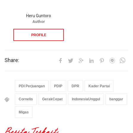
Heru Guntoro
Author
PROFILE
Share:
PDI Perjuangan
PDIP
DPR
Kader Partai
Cornelis
GerakCepat
IndonesiaUnggul
banggar
Migas