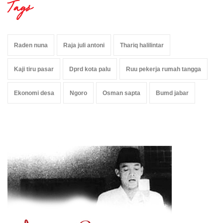
Tags
Raden nuna
Raja juli antoni
Thariq halilintar
Kaji tiru pasar
Dprd kota palu
Ruu pekerja rumah tangga
Ekonomi desa
Ngoro
Osman sapta
Bumd jabar