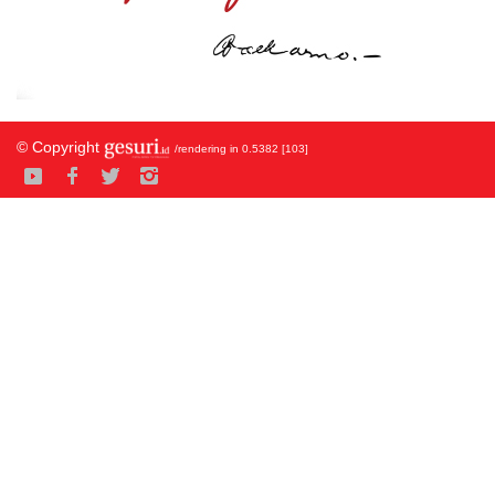
© Copyright
/rendering in 0.5382 [103]