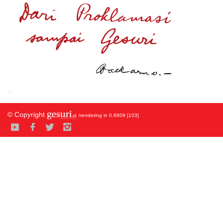
© Copyright
/rendering in 0.6809 [103]