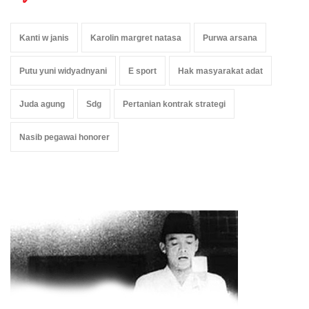
Kanti w janis
Karolin margret natasa
Purwa arsana
Putu yuni widyadnyani
E sport
Hak masyarakat adat
Juda agung
Sdg
Pertanian kontrak strategi
Nasib pegawai honorer