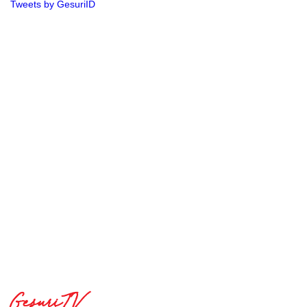
Tweets by GesuriID
GesuriTV