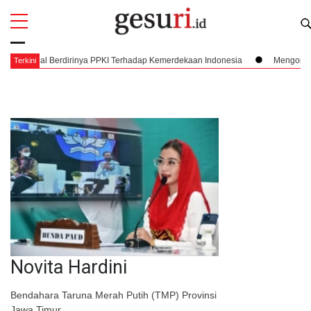
All
Profi
KI Terhadap Kemerdekaan Indonesia
Mengorkestrasi Faksi, Sukarno, PPKI,
Terkini
Novita Hardini
Bendahara Taruna Merah Putih (TMP) Provinsi
Jawa Timur