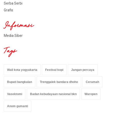
Serba Serbi
Grafis
Informasi
Media Siber
Tags
Wali kota yogyakarta
Festival kopi
Jangan percaya
Bupati bangkalan
Trenggalek bandara dhoho
Ceramah
Vasektomi
Badan kebudayaan nasional bkn
Waropen
Anom gumanti