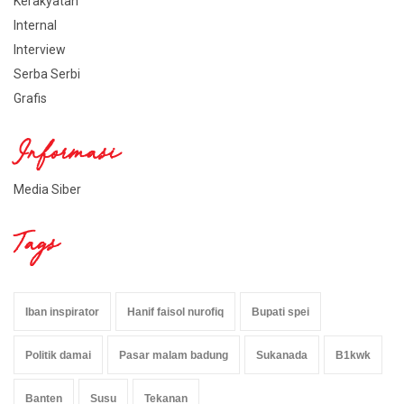
Kerakyatan
Internal
Interview
Serba Serbi
Grafis
Informasi
Media Siber
Tags
Iban inspirator
Hanif faisol nurofiq
Bupati spei
Politik damai
Pasar malam badung
Sukanada
B1kwk
Banten
Susu
Tekanan