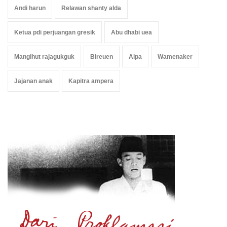
Andi harun
Relawan shanty alda
Ketua pdi perjuangan gresik
Abu dhabi uea
Mangihut rajagukguk
Bireuen
Aipa
Wamenaker
Jajanan anak
Kapitra ampera