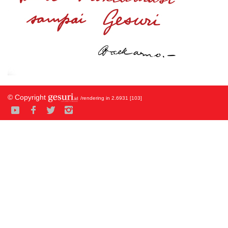
© Copyright
/rendering in 2.6931 [103]