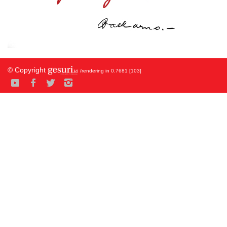
© Copyright
/rendering in 0.7681 [103]