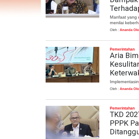
Terhadap
Manfaat yang 
menilai keber
Oleh :
Ananda Okc
Pemerintahan
Aria Bim
Kesulita
Keterwa
Implementasin
Oleh :
Ananda Okc
Pemerintahan
TKD 2027
PPPK Pa
Ditangg