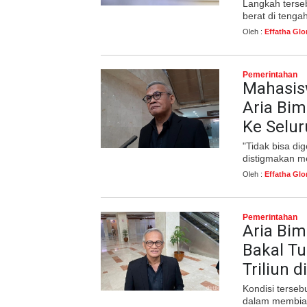
Langkah terse
berat di tenga
Oleh :
Effatha Glo
Pemerintahan
Mahasisw
Aria Bim
Ke Selu
"Tidak bisa di
distigmakan me
Oleh :
Effatha Glo
Pemerintahan
Aria Bi
Bakal Tu
Triliun d
Kondisi terse
dalam membiay