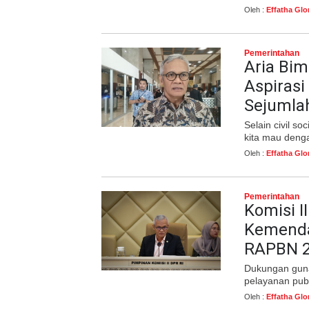
Oleh :
Effatha Glo
Pemerintahan
Aria Bim
Aspiras
Sejumlah
Selain civil s
kita mau denga
Oleh :
Effatha Glo
Pemerintahan
Komisi 
Kemenda
RAPBN 
Dukungan guna
pelayanan publ
Oleh :
Effatha Glo