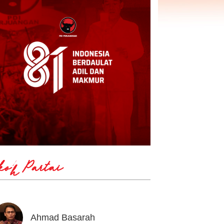
koh Partai
Ahmad Basarah
Andika