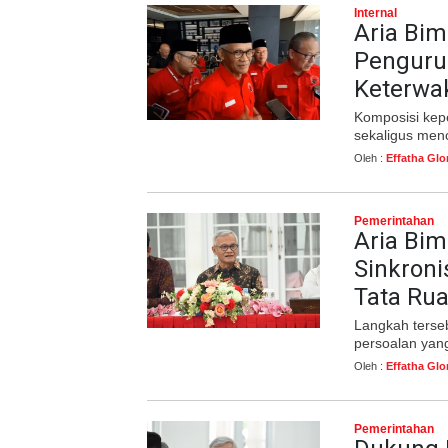
Internal
Aria Bi
Penguru
Keterwa
Komposisi ke
sekaligus men
Oleh :
Effatha Glo
Pemerintahan
Aria Bim
Sinkroni
Tata Ru
Langkah terse
persoalan yan
Oleh :
Effatha Glo
Pemerintahan