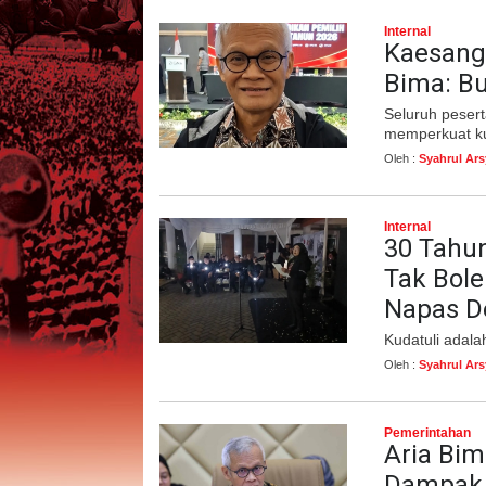
Internal
Kaesang 
Bima: B
Seluruh pesert
memperkuat ku
Oleh :
Syahrul Ar
Internal
30 Tahun
Tak Bol
Napas De
Kudatuli adalah
Oleh :
Syahrul Ar
Pemerintahan
Aria Bi
Dampak 