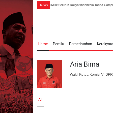
45, Bung Karno: PPKI Milik Seluruh Rakyat Indonesia Tanpa Campur Tangan Asing
Terkini
Home
Pemilu
Pemerintahan
Kerakyat
Aria Bima
Wakil Ketua Komisi VI DPR
All