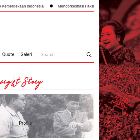
 Indonesia
Mengorkestrasi Faksi, Sukarno, PPKI, dan Manajemen Konflik In
Quote
Galeri
sight Story
Profile