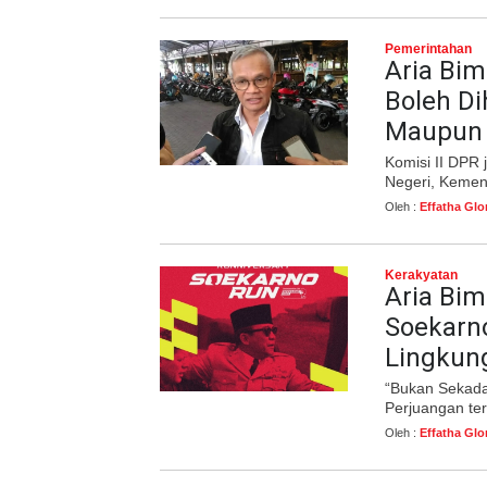
Pemerintahan
Aria Bi
Boleh Di
Maupun 
Komisi II DPR
Negeri, Kemen
Oleh :
Effatha Glo
Kerakyatan
Aria Bi
Soekarn
Lingkun
“Bukan Sekadar 
Perjuangan ter
Oleh :
Effatha Glo