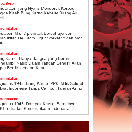
rba Serbi
ndaratan yang Nyaris Menubruk Kerbau
ngga Kisah Bung Karno Kebelet Buang Air
il
merintahan
rsiapan Misi Diplomatik Berbahaya dan
mbuktian De Facto Figur Soekarno dan Moh.
tta
merintahan
ng Karno: Hanya Bangsa yang Berani
ngambil Nasib Dalam Tangan Sendiri, Akan
pat Berdiri dengan Kuat
merintahan
Agustus 1945, Bung Karno: PPKI Milik Seluruh
kyat Indonesia Tanpa Campur Tangan Asing
merintahan
Agustus 1945, Dampak Krusial Berdirinya
KI Terhadap Kemerdekaan Indonesia