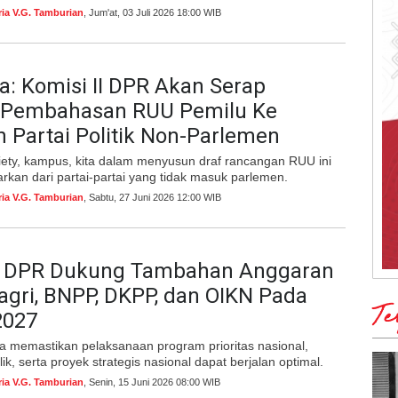
ria V.G. Tamburian
, Jum'at, 03 Juli 2026 18:00 WIB
a: Komisi II DPR Akan Serap
i Pembahasan RUU Pemilu Ke
 Partai Politik Non-Parlemen
ociety, kampus, kita dalam menyusun draf rancangan RUU ini
rkan dari partai-partai yang tidak masuk parlemen.
ria V.G. Tamburian
, Sabtu, 27 Juni 2026 12:00 WIB
II DPR Dukung Tambahan Anggaran
gri, BNPP, DKPP, dan OIKN Pada
Te
2027
 memastikan pelaksanaan program prioritas nasional,
ik, serta proyek strategis nasional dapat berjalan optimal.
ria V.G. Tamburian
, Senin, 15 Juni 2026 08:00 WIB