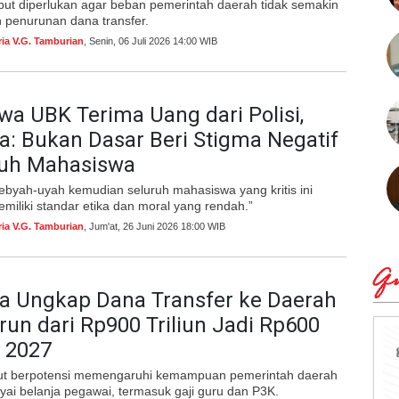
but diperlukan agar beban pemerintah daerah tidak semakin
h penurunan dana transfer.
ria V.G. Tamburian
, Senin, 06 Juli 2026 14:00 WIB
a UBK Terima Uang dari Polisi,
a: Bukan Dasar Beri Stigma Negatif
ruh Mahasiswa
gebyah-uyah kemudian seluruh mahasiswa yang kritis ini
miliki standar etika dan moral yang rendah.”
ria V.G. Tamburian
, Jum'at, 26 Juni 2026 18:00 WIB
Qu
ma Ungkap Dana Transfer ke Daerah
run dari Rp900 Triliun Jadi Rp600
i 2027
but berpotensi memengaruhi kemampuan pemerintah daerah
ai belanja pegawai, termasuk gaji guru dan P3K.