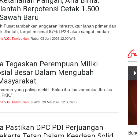
Ketahanan Pangan, Aria Bima:
antah Berpotensi Cetak 1.500
 Sawah Baru
h Pusat tambahkan anggaran infrastruktur lahan primer dan
uk Jlantah, target minimal 87% LP2B akan sangat mudah.
ria V.G. Tamburian
, Rabu, 03 Juni 2026 12:00 WIB
Ge
ma Tegaskan Perempuan Miliki
osial Besar Dalam Mengubah
 Masyarakat
 sarana yang paling efektif. Kalau ibu-ibu zamanku, Ibu-ibu
a PKK.”
ria V.G. Tamburian
, Jum'at, 29 Mei 2026 12:00 WIB
a Pastikan DPC PDI Perjuangan
Bun
akarta Tetap Dalam Keadaan Solid