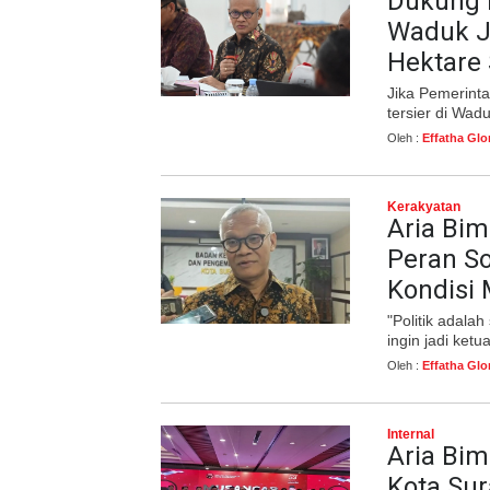
Dukung 
Waduk Jl
Hektare
Jika Pemerinta
tersier di Wad
Oleh :
Effatha Glo
Kerakyatan
Aria Bi
Peran S
Kondisi
"Politik adalah
ingin jadi ketu
Oleh :
Effatha Glo
Internal
Aria Bim
Kota Sur