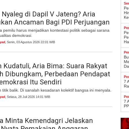
Se
Pe
Nyaleg di Dapil V Jateng? Aria
Hi
Kec
ukan Ancaman Bagi PDI Perjuangan
Pe
a pemilu harus menjadikan kontestasi politik sebagai sarana
Pe
alitas demokrasi.
Pe
Ha
syad
, Senin, 03 Agustus 2026 22:01 WIB
Pe
Bu
Me
 Kudatuli, Aria Bima: Suara Rakyat
Da
eh Dibungkam, Perbedaan Pendapat
Pe
mokrasi Itu Sendiri
7 
Ra
 titik balik. Di sanalah kesadaran kolektif bangsa ini menyala.
Pe
syad
, Selasa, 28 Juli 2026 14:01 WIB
7 
PP
ma Minta Kemendagri Jelaskan
Nyata Pemakaian Anggaran