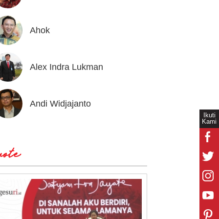
Ahok
Andrea
Alex Indra Lukman
Anton 
Andi Widjajanto
Aria B
Ikuti
Kami
ote