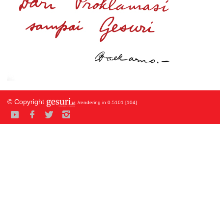
© Copyright
/rendering in 0.5101 [104]