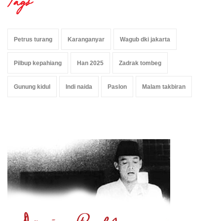
Tags
Petrus turang
Karanganyar
Wagub dki jakarta
Pilbup kepahiang
Han 2025
Zadrak tombeg
Gunung kidul
Indi naida
Paslon
Malam takbiran