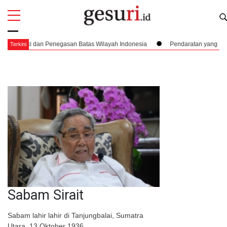
All
Profi
atas Wilayah Indonesia
Pendaratan yang Nyaris Menubruk Kerbau Hingga
Terkini
Sabam Sirait
Sabam lahir lahir di Tanjungbalai, Sumatra
Utara, 13 Oktober 1936.