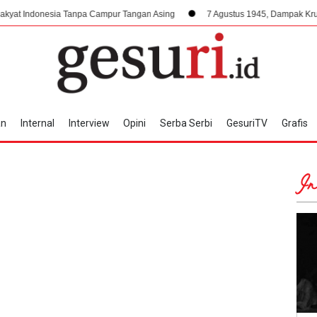
esia Tanpa Campur Tangan Asing
7 Agustus 1945, Dampak Krusial Berdiri
an
Internal
Interview
Opini
Serba Serbi
GesuriTV
Grafis
In