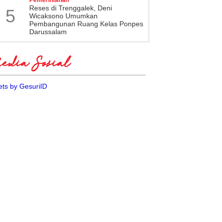
​Reses di Trenggalek, Deni
5
Wicaksono Umumkan
Pembangunan Ruang Kelas Ponpes
Darussalam
dia Sosial
ts by GesuriID