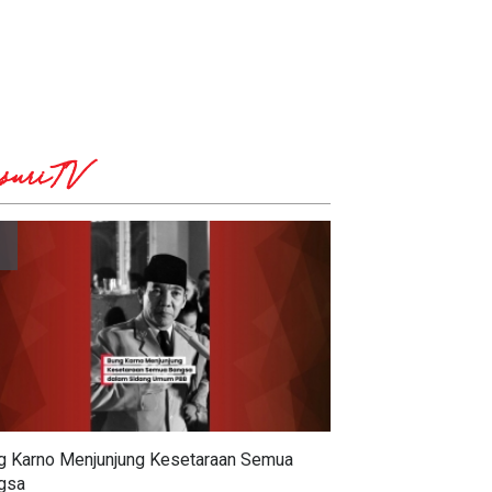
suriTV
g Karno Menjunjung Kesetaraan Semua
gsa