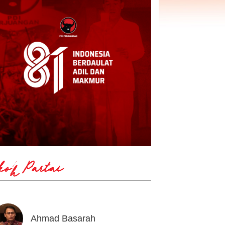
koh Partai
Ahmad Basarah
Andika