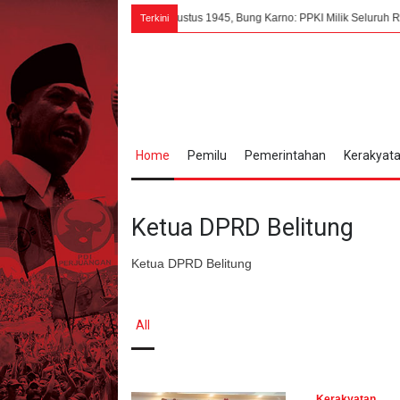
7 Agustus 1945, Bung Karno: PPKI Milik Seluruh Rakyat Indon
Terkini
Home
Pemilu
Pemerintahan
Kerakyat
Ketua DPRD Belitung
Ketua DPRD Belitung
All
Kerakyatan