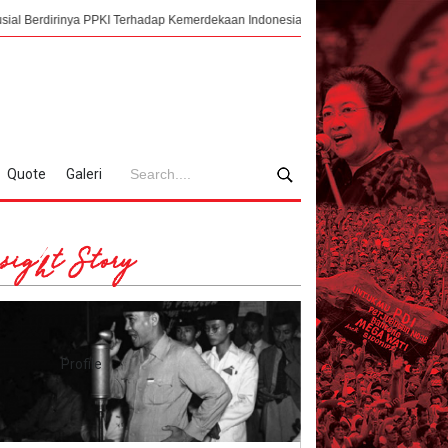
nya PPKI Terhadap Kemerdekaan Indonesia
Mengorkestrasi Faksi, Sukarno,
Quote
Galeri
sight Story
Profile