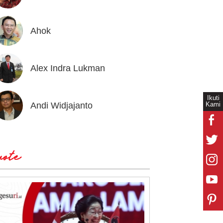
Ahok
Andrea
Alex Indra Lukman
Anton 
Ikuti
Kami
Andi Widjajanto
Aria B
ote