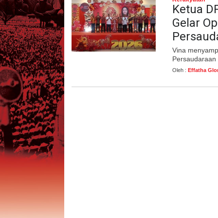
Ketua DP
Gelar Op
Persaud
Vina menyampa
Persaudaraan
Oleh :
Effatha Glo