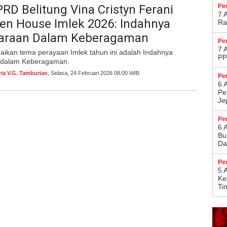
RD Belitung Vina Cristyn Ferani
Pe
7 
en House Imlek 2026: Indahnya
Ra
araan Dalam Keberagaman
Pe
7 
ikan tema perayaan Imlek tahun ini adalah Indahnya
PP
 dalam Keberagaman.
ria V.G. Tamburian
, Selasa, 24 Februari 2026 08:00 WIB
Pe
6 
Pe
Je
Pe
6 
Bu
Da
Pe
5 
Ke
Ti