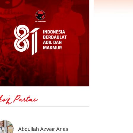
koh Partai
Abdullah Azwar Anas
Ahmad