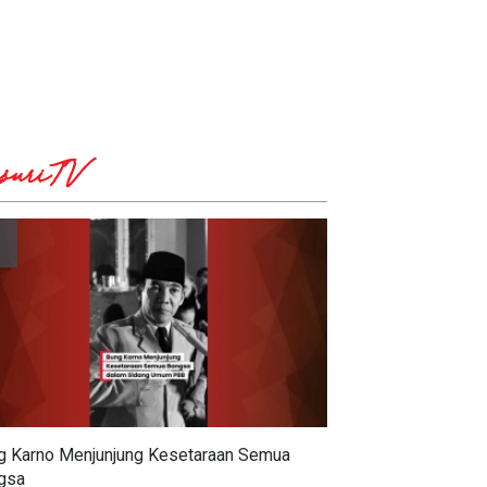
suriTV
g Karno Menjunjung Kesetaraan Semua
gsa