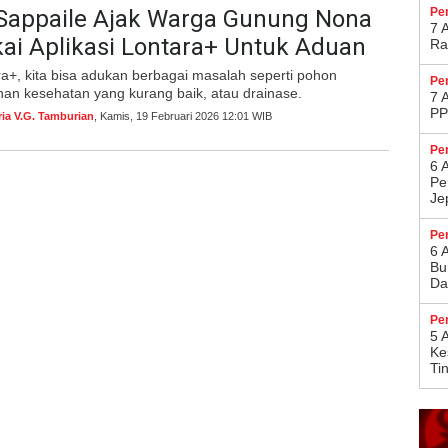
Sappaile Ajak Warga Gunung Nona
Pe
7 
ai Aplikasi Lontara+ Untuk Aduan
Ra
a+, kita bisa adukan berbagai masalah seperti pohon
Pe
an kesehatan yang kurang baik, atau drainase.
7 
PP
ria V.G. Tamburian
, Kamis, 19 Februari 2026 12:01 WIB
Pe
6 
Pe
Je
Pe
6 
Bu
Da
Pe
5 
Ke
Ti