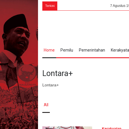
7 Agustus 1945, Bung Ka
Terkini
Home
Pemilu
Pemerintahan
Kerakyat
Lontara+
Lontara+
All
Kerakyatan