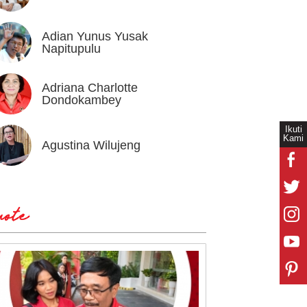
Adian Yunus Yusak
Ahok
Napitupulu
Adriana Charlotte
Alex I
Dondokambey
Ikuti
Kami
Agustina Wilujeng
Andi W
ote