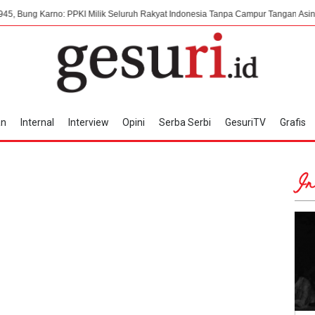
rno: PPKI Milik Seluruh Rakyat Indonesia Tanpa Campur Tangan Asing
7 A
an
Internal
Interview
Opini
Serba Serbi
GesuriTV
Grafis
In