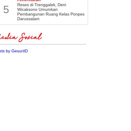
​Reses di Trenggalek, Deni
5
Wicaksono Umumkan
Pembangunan Ruang Kelas Ponpes
Darussalam
dia Sosial
ts by GesuriID