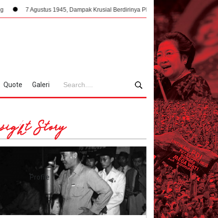
gustus 1945, Dampak Krusial Berdirinya PPKI Terhadap Kemerdekaan Indonesia
Quote
Galeri
sight Story
Profile