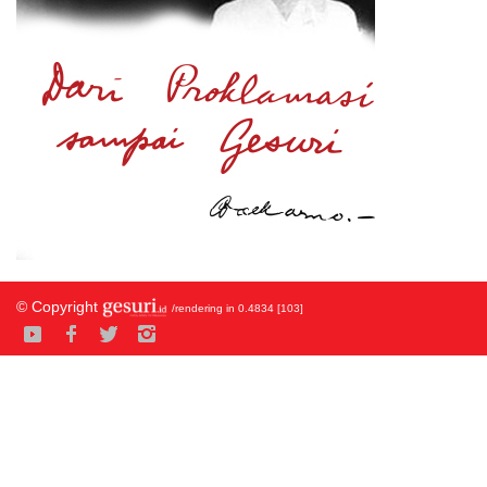
© Copyright
/rendering in 0.4834 [103]