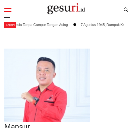
All
Profi
ndonesia Tanpa Campur Tangan Asing
7 Agustus 1945, Dampak Krusial Ber
Terkini
Mansur