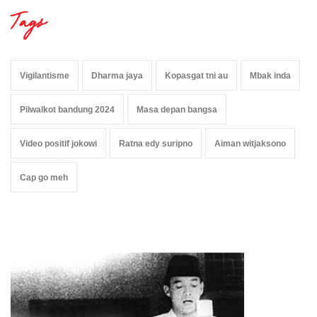
Tags
Vigilantisme
Dharma jaya
Kopasgat tni au
Mbak inda
Pilwalkot bandung 2024
Masa depan bangsa
Video positif jokowi
Ratna edy suripno
Aiman witjaksono
Cap go meh