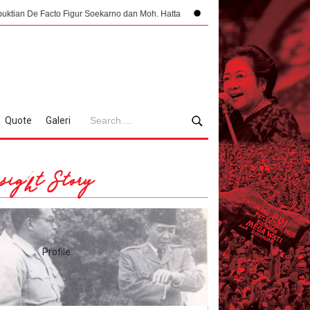
 Figur Soekarno dan Moh. Hatta
Pendaratan yang Nyaris Menubruk Kerbau
Quote
Galeri
sight Story
Profile