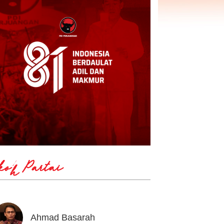
koh Partai
Ahmad Basarah
Andika