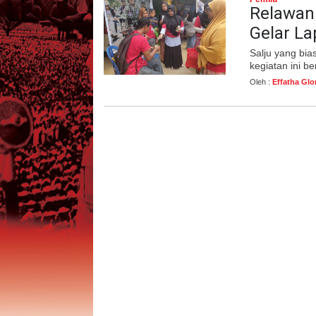
Relawan
Gelar L
Salju yang bia
kegiatan ini b
Oleh :
Effatha Glo