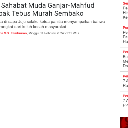
 Sahabat Muda Ganjar-Mahfud
Se
Pe
apak Tebus Murah Sembako
Hi
Kec
sa di sapa Juju selaku ketua panitia menyampaikan bahwa
erangkat dari keluh kesah masyarakat.
Pe
Pe
ria V.G. Tamburian
, Minggu, 11 Februari 2024 21:11 WIB
Pe
Ha
Pe
Bu
Me
Da
Pe
7 
Ra
Pe
7 
PP