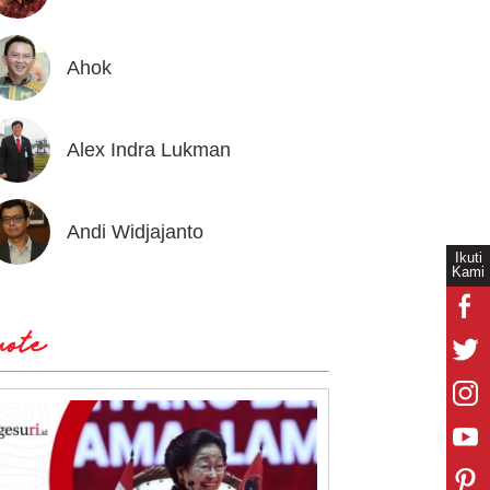
Ahok
Andrea
Alex Indra Lukman
Anton 
Andi Widjajanto
Aria B
Ikuti
Kami
ote