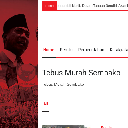
ngsa yang Berani Mengambil Nasib Dalam Tangan Sendiri, Akan Dapat Berdiri d
Terkini
Home
Pemilu
Pemerintahan
Kerakyat
Tebus Murah Sembako
Tebus Murah Sembako
All
Pemilu