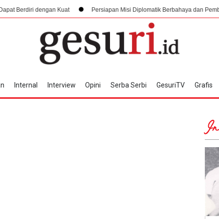
engan Kuat
Persiapan Misi Diplomatik Berbahaya dan Pembuktian De Facto
an
Internal
Interview
Opini
Serba Serbi
GesuriTV
Grafis
In