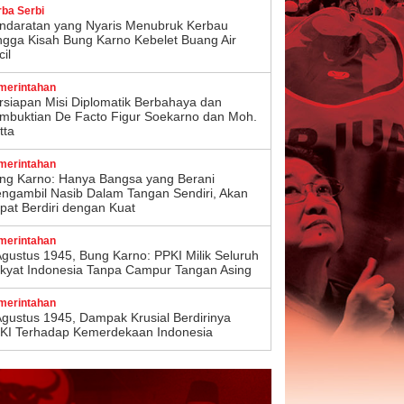
rba Serbi
ndaratan yang Nyaris Menubruk Kerbau
ngga Kisah Bung Karno Kebelet Buang Air
il
merintahan
rsiapan Misi Diplomatik Berbahaya dan
mbuktian De Facto Figur Soekarno dan Moh.
tta
merintahan
ng Karno: Hanya Bangsa yang Berani
ngambil Nasib Dalam Tangan Sendiri, Akan
pat Berdiri dengan Kuat
merintahan
Agustus 1945, Bung Karno: PPKI Milik Seluruh
kyat Indonesia Tanpa Campur Tangan Asing
merintahan
Agustus 1945, Dampak Krusial Berdirinya
KI Terhadap Kemerdekaan Indonesia