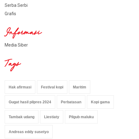
Serba Serbi
Grafis
Informasi
Media Siber
Tags
Hak afirmasi
Festival kopi
Maritim
Gugat hasil pilpres 2024
Perbatasan
Kopi gama
Tambak udang
Liestiaty
Pilgub maluku
Andreas eddy susetyo