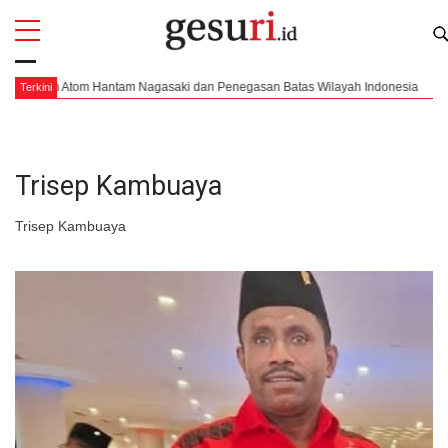
All
Profi
om Atom Hantam Nagasaki dan Penegasan Batas Wilayah Indonesia
Pend
Terkini
Trisep Kambuaya
Trisep Kambuaya