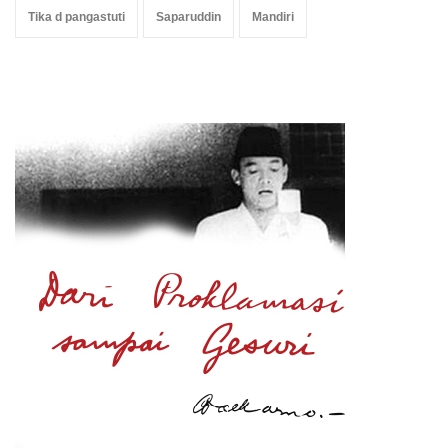
Tika d pangastuti
Saparuddin
Mandiri