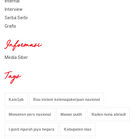
Internal
Interview
Serba Serbi
Grafis
Informasi
Media Siber
Tags
Kam1pb
Ruu sistem ketenagakerjaan nasional
Monumen pers nasional
Mawar putih
Raden nuna abriadi
I gusti ngurah jaya negara
Kabupaten nias