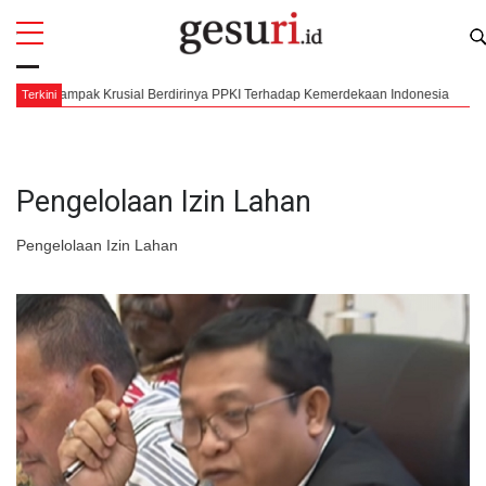
All
Profi
, Dampak Krusial Berdirinya PPKI Terhadap Kemerdekaan Indonesia
Mengo
Terkini
Pengelolaan Izin Lahan
Pengelolaan Izin Lahan