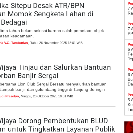
ika Sitepu Desak ATR/BPN
Pe
7 
an Momok Sengketa Lahan di
Ra
 Bedagai
Pe
7 
 lima tahun belum selesai karena salah pemetaan objek
PP
ayasan keagamaan.
ria V.G. Tamburian
, Rabu, 26 November 2025 18:01 WIB
Pe
6 
Pe
Je
jaya Tinjau dan Salurkan Bantuan
Pe
rban Banjir Sergai
6 
Bu
bersama Lion Club Sergai Bersatu menyalurkan bantuan
Da
dampak banjir dan gelombang tinggi di Tanjung Beringin
Pe
udi Prasetyo
, Minggu, 26 Oktober 2025 10:01 WIB
5 
Ke
Ti
ijaya Dorong Pembentukan BLUD
um untuk Tingkatkan Layanan Publik