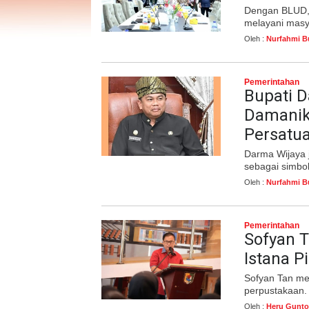
Dengan BLUD, k
melayani masy
Oleh :
Nurfahmi B
Pemerintahan
Bupati 
Damanik
Persatu
Darma Wijaya
sebagai simbo
Oleh :
Nurfahmi B
Pemerintahan
Sofyan 
Istana P
Sofyan Tan me
perpustakaan
Oleh :
Heru Gunto