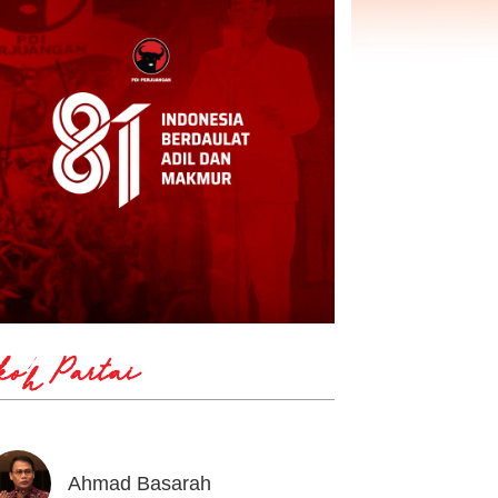
koh Partai
Ahmad Basarah
Andika