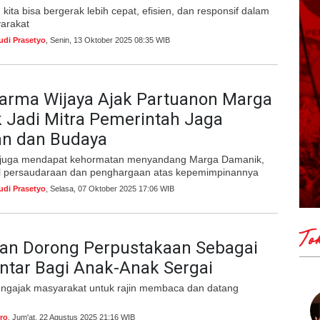
ita bisa bergerak lebih cepat, efisien, dan responsif dalam
arakat
udi Prasetyo
, Senin, 13 Oktober 2025 08:35 WIB
Darma Wijaya Ajak Partuanon Marga
 Jadi Mitra Pemerintah Jaga
an dan Budaya
 juga mendapat kehormatan menyandang Marga Damanik,
l persaudaraan dan penghargaan atas kepemimpinannya
udi Prasetyo
, Selasa, 07 Oktober 2025 17:06 WIB
To
Tan Dorong Perpustakaan Sebagai
intar Bagi Anak-Anak Sergai
ngajak masyarakat untuk rajin membaca dan datang
.
ro
, Jum'at, 22 Agustus 2025 21:16 WIB