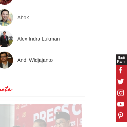
Ahok
Andrea
Alex Indra Lukman
Anton 
Ikuti
Andi Widjajanto
Aria B
Kami
ote