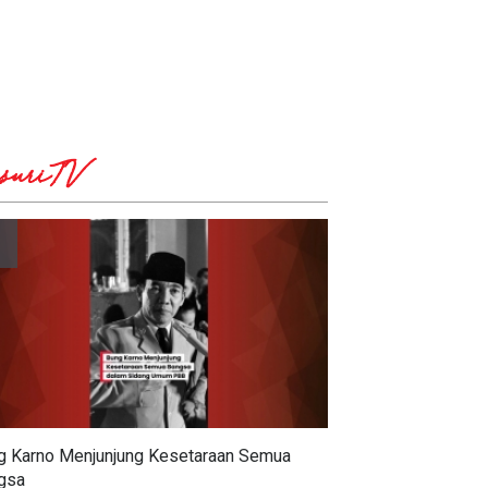
suriTV
g Karno Menjunjung Kesetaraan Semua
gsa