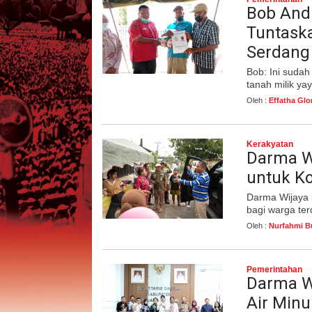
Bob And
Tuntask
Serdang
Bob: Ini sudah
tanah milik y
Oleh :
Effatha Glo
Kerakyatan
Darma Wi
untuk Ko
Darma Wijaya 
bagi warga ter
Oleh :
Nurfahmi B
Pemerintahan
Darma W
Air Min