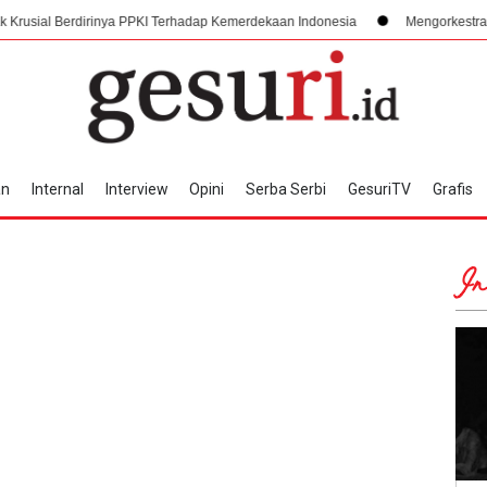
dirinya PPKI Terhadap Kemerdekaan Indonesia
Mengorkestrasi Faksi, Suka
an
Internal
Interview
Opini
Serba Serbi
GesuriTV
Grafis
In