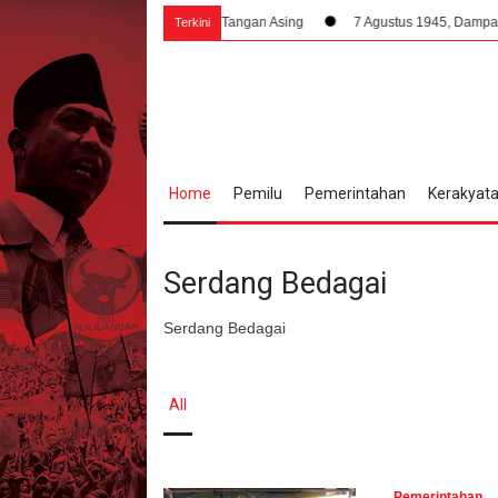
ndonesia Tanpa Campur Tangan Asing
7 Agustus 1945, Dampak Krusial Ber
Terkini
Home
Pemilu
Pemerintahan
Kerakyat
Serdang Bedagai
Serdang Bedagai
All
Pemerintahan