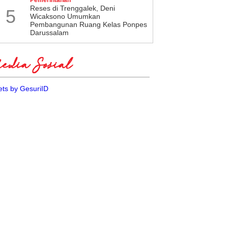
​Reses di Trenggalek, Deni
5
Wicaksono Umumkan
Pembangunan Ruang Kelas Ponpes
Darussalam
dia Sosial
ts by GesuriID