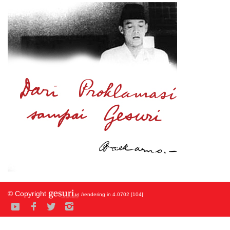
© Copyright
/rendering in 4.0702 [104]