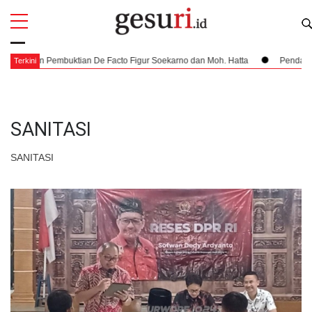
All
Profi
dan Pembuktian De Facto Figur Soekarno dan Moh. Hatta
Pendaratan yang 
Terkini
SANITASI
SANITASI