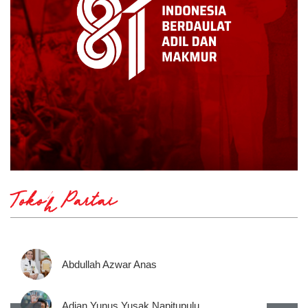
Tokoh Partai
Abdullah Azwar Anas
Adian Yunus Yusak Napitupulu