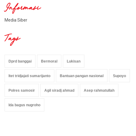
Informasi
Media Siber
Tags
Dprd banggai
Bermoral
Lukisan
Itet tridjajati sumarijanto
Bantuan pangan nasional
Supoyo
Polres samosir
Agil siradj ahmad
Asep rahmatullah
Ida bagus nugroho