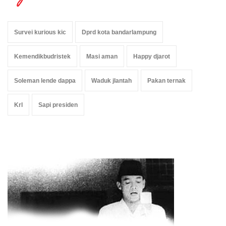
Survei kurious kic
Dprd kota bandarlampung
Kemendikbudristek
Masi aman
Happy djarot
Soleman lende dappa
Waduk jlantah
Pakan ternak
Krl
Sapi presiden