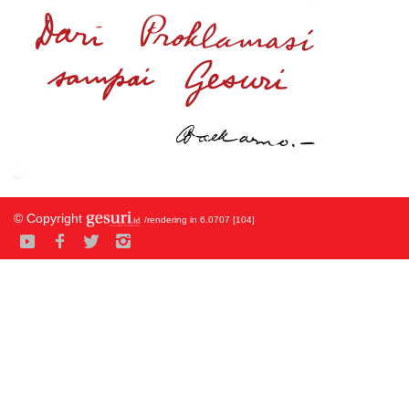
© Copyright
/rendering in 6.0707 [104]