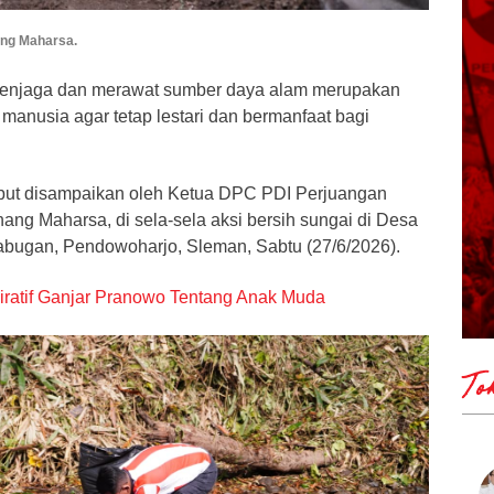
ng Maharsa.
njaga dan merawat sumber daya alam merupakan
manusia agar tetap lestari dan bermanfaat bagi
ebut disampaikan oleh Ketua DPC PDI Perjuangan
ng Maharsa, di sela-sela aksi bersih sungai di Desa
Gabugan, Pendowoharjo, Sleman, Sabtu (27/6/2026).
spiratif Ganjar Pranowo Tentang Anak Muda
To