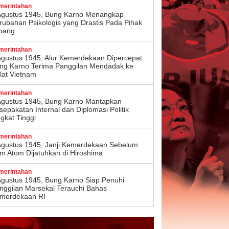
merintahan
Agustus 1945, Bung Karno Menangkap
rubahan Psikologis yang Drastis Pada Pihak
pang
merintahan
Agustus 1945, Alur Kemerdekaan Dipercepat:
ng Karno Terima Panggilan Mendadak ke
lat Vietnam
merintahan
Agustus 1945, Bung Karno Mantapkan
sepakatan Internal dan Diplomasi Politik
ngkat Tinggi
merintahan
Agustus 1945, Janji Kemerdekaan Sebelum
m Atom Dijatuhkan di Hiroshima
merintahan
Agustus 1945, Bung Karno Siap Penuhi
nggilan Marsekal Terauchi Bahas
merdekaan RI