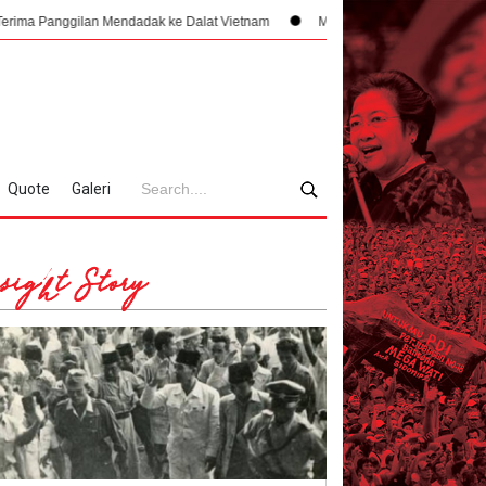
dadak ke Dalat Vietnam
Mengklaim Nusantara di Dataran Tinggi Vietnam, 
Quote
Galeri
sight Story