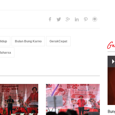
Hidup
Bulan Bung Karno
GerakCepat
Ge
Maharsa
Bun