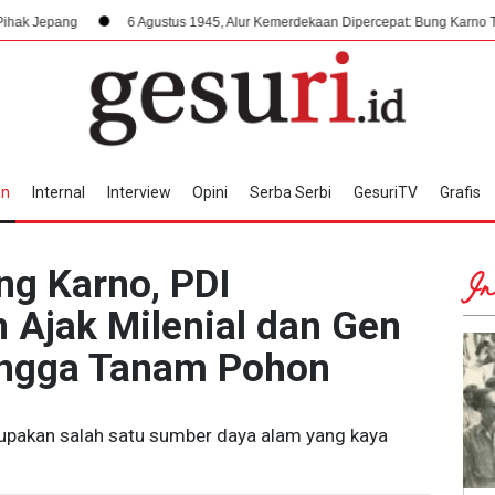
6 Agustus 1945, Alur Kemerdekaan Dipercepat: Bung Karno Terima Panggilan Men
an
Internal
Interview
Opini
Serba Serbi
GesuriTV
Grafis
ng Karno, PDI
In
 Ajak Milenial dan Gen
ingga Tanam Pohon
akan salah satu sumber daya alam yang kaya