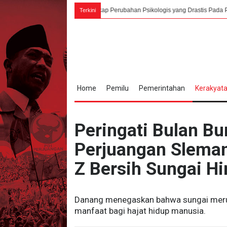
Karno Menangkap Perubahan Psikologis yang Drastis Pada Pihak Jepang
Terkini
Home
Pemilu
Pemerintahan
Kerakyat
Peringati Bulan Bu
Perjuangan Sleman
Z Bersih Sungai H
Danang menegaskan bahwa sungai merup
manfaat bagi hajat hidup manusia.