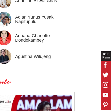
Abdullah Azwar Anas
Ahmad
Adian Yunus Yusak
Ahok
Napitupulu
Adriana Charlotte
Alex I
Dondokambey
Ikuti
Agustina Wilujeng
Andi W
Kami
ote