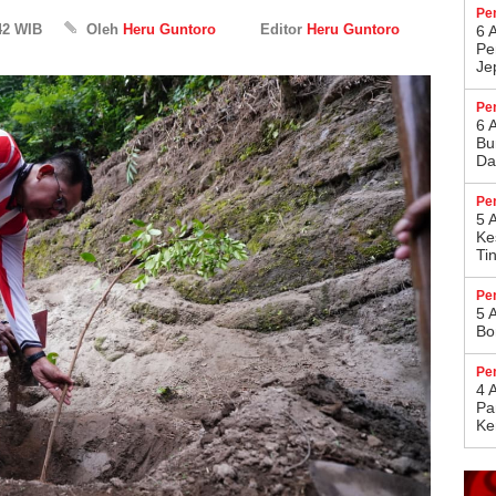
Pe
42 WIB
Oleh
Heru Guntoro
Editor
Heru Guntoro
6 
Pe
Je
Pe
6 
Bu
Da
Pe
5 
Ke
Ti
Pe
5 
Bo
Pe
4 
Pa
Ke