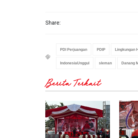
Share:
PDI Perjuangan
PDIP
Lingkungan 
IndonesiaUnggul
sleman
Danang 
Berita Terkait