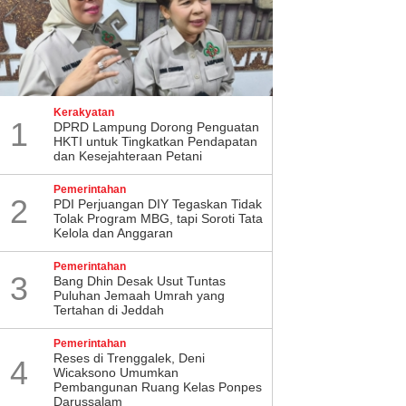
Kerakyatan
1
DPRD Lampung Dorong Penguatan
HKTI untuk Tingkatkan Pendapatan
dan Kesejahteraan Petani
Pemerintahan
2
PDI Perjuangan DIY Tegaskan Tidak
Tolak Program MBG, tapi Soroti Tata
Kelola dan Anggaran
Pemerintahan
3
Bang Dhin Desak Usut Tuntas
Puluhan Jemaah Umrah yang
Tertahan di Jeddah
Pemerintahan
​Reses di Trenggalek, Deni
4
Wicaksono Umumkan
Pembangunan Ruang Kelas Ponpes
Darussalam