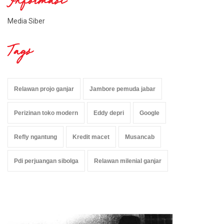
Informasi
Media Siber
Tags
Relawan projo ganjar
Jambore pemuda jabar
Perizinan toko modern
Eddy depri
Google
Refly ngantung
Kredit macet
Musancab
Pdi perjuangan sibolga
Relawan milenial ganjar