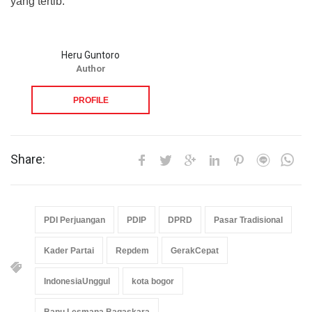
yang tertib.
Heru Guntoro
Author
PROFILE
Share:
PDI Perjuangan
PDIP
DPRD
Pasar Tradisional
Kader Partai
Repdem
GerakCepat
IndonesiaUnggul
kota bogor