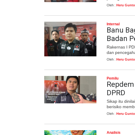
Oleh :
Heru Gunto
Internal
Banu Ba
Badan P
Rakernas I PDI
dan pencegahan
Oleh :
Heru Gunto
Pemilu
Repdem K
DPRD
Sikap itu dini
berisiko membu
Oleh :
Heru Gunto
Analisis