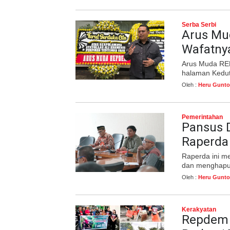
Serba Serbi
Arus Mu
Wafatnya
Arus Muda RE
halaman Kedut
Oleh :
Heru Gunto
Pemerintahan
Pansus 
Raperda
Raperda ini m
dan menghapus
Oleh :
Heru Gunto
Kerakyatan
Repdem 