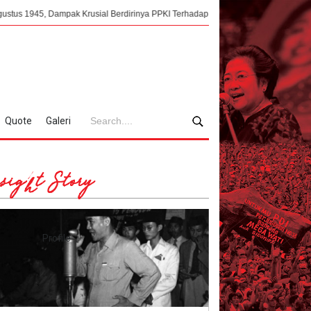
mpak Krusial Berdirinya PPKI Terhadap Kemerdekaan Indonesia
Mengorkes
Quote
Galeri
sight Story
Profile