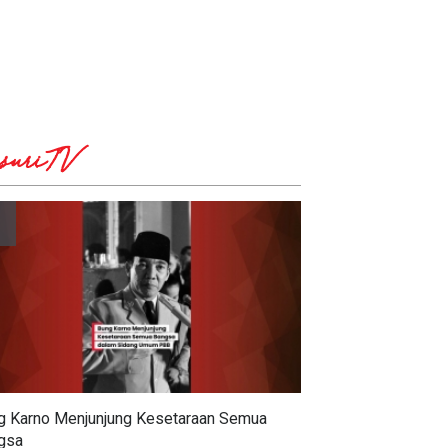
suriTV
g Karno Menjunjung Kesetaraan Semua
gsa