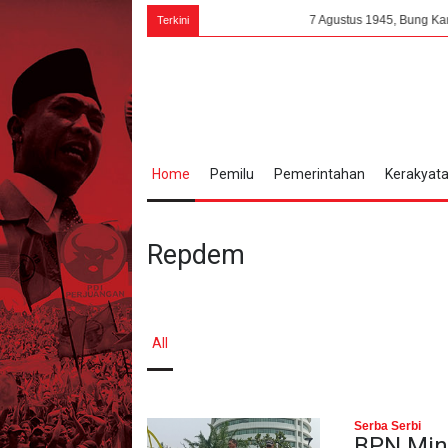
7 Agustus 1945, Bung Karno: PPKI Milik
Terkini
Home
Pemilu
Pemerintahan
Kerakyat
Repdem
All
Serba Serbi
BPN Min