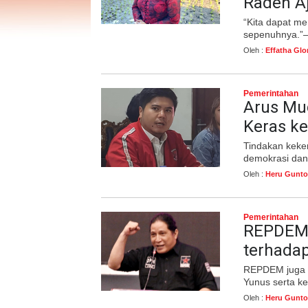
Raden Aj
“Kita dapat m
sepenuhnya.”— 
Oleh :
Effatha Glo
Pemerintahan
Arus Mu
Keras ke
Tindakan keke
demokrasi dan
Oleh :
Heru Gunto
Pemerintahan
REPDEM 
terhadap
REPDEM juga m
Yunus serta ke
Oleh :
Heru Gunto