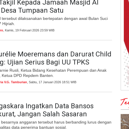
Takjil Kepada Jamaah Masjid Al
i Desa Tumpaan Satu
l tersebut dilaksanakan bertepatan dengan awal Bulan Suci
Hijriah.
ro
, Kamis, 19 Februari 2026 23:59 WIB
rélie Moeremans dan Darurat Child
: Ujian Serius Bagi UU TPKS
arnie Rusli, Ketua Bidang Kesehatan Perempuan dan Anak
Ketua DPD Repdem Banten.
ria V.G. Tamburian
, Sabtu, 17 Januari 2026 18:51 WIB
Te
gaskara Ingatkan Data Bansos
urat, Jangan Salah Sasaran
 besarnya anggaran tersebut harus berbanding lurus dengan
alitas data penerima bantuan sosial.