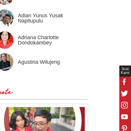
Adian Yunus Yusak
Ahok
Napitupulu
Adriana Charlotte
Alex I
Dondokambey
Agustina Wilujeng
Andi W
Ikuti
Kami
ote