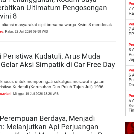
Pe
erbitkan Ultimatum Pengosongan
7 
Ra
ini 8
ni, aliansi masyarakat sipil bersama warga Kwini 8 mendesak.
Pe
7 
ro
, Rabu, 22 Juli 2026 09:58 WIB
PP
Pe
6 
i Peristiwa Kudatuli, Arus Muda
Pe
Je
elar Aksi Simpatik di Car Free Day
Pe
6 
Bu
ar khusus untuk memperingati sekaligus merawat ingatan
Da
ristiwa Kudatuli (Kerusuhan Dua Puluh Tujuh Juli) 1996.
taviani
, Minggu, 19 Juli 2026 13:26 WIB
Pe
5 
Ke
Ti
 Perempuan Berdaya, Menjadi
: Melanjutkan Api Perjuangan