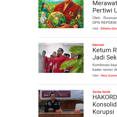
Merawat
Pertiwi 
Oleh : Rusmar
DPN REPDEM, 
Oleh :
Effatha Glo
Internal
Ketum R
Jadi Sek
Kombinasi kep
kader senior 
Oleh :
Heru Gunto
Serba Serbi
HAKORDI
Konsoli
Korupsi