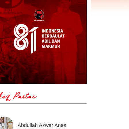
koh Partai
Abdullah Azwar Anas
Ahmad