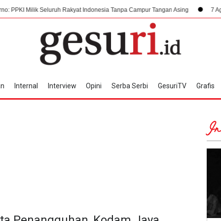
 Seluruh Rakyat Indonesia Tanpa Campur Tangan Asing
7 Agustus 1945, Da
an
Internal
Interview
Opini
Serba Serbi
GesuriTV
Grafis
In
ta Penangguhan, Kodam Jaya