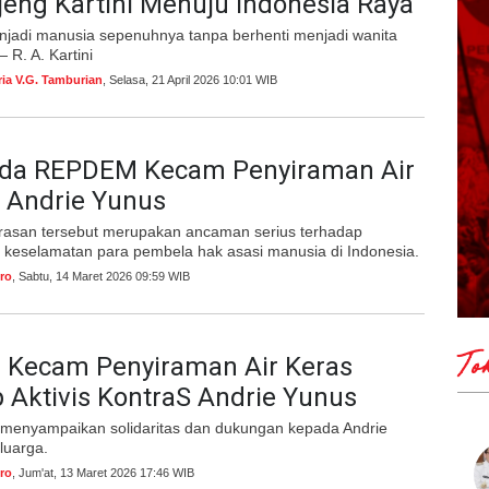
eng Kartini Menuju Indonesia Raya
enjadi manusia sepenuhnya tanpa berhenti menjadi wanita
R. A. Kartini
ria V.G. Tamburian
, Selasa, 21 April 2026 10:01 WIB
da REPDEM Kecam Penyiraman Air
 Andrie Yunus
rasan tersebut merupakan ancaman serius terhadap
 keselamatan para pembela hak asasi manusia di Indonesia.
ro
, Sabtu, 14 Maret 2026 09:59 WIB
To
Kecam Penyiraman Air Keras
 Aktivis KontraS Andrie Yunus
enyampaikan solidaritas dan dukungan kepada Andrie
luarga.
ro
, Jum'at, 13 Maret 2026 17:46 WIB