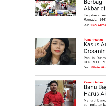
Berbagi 
Akbar d
Kegiatan sosia
Ramadan 1447 
Oleh :
Heru Gunto
Pemerintahan
Kasus Au
Grooming
Penulis: Rusm
DPN REPDEM, 
Oleh :
Effatha Glo
Pemerintahan
Banu Ba
Harus Ak
Menurut Banu,
peningkatan ku