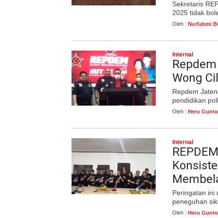
Sekretaris R
2025 tidak bol
Oleh :
Nurfahmi B
Internal
Repdem 
Wong Cil
Repdem Jateng
pendidikan poli
Oleh :
Heru Gunto
Internal
REPDEM 
Konsiste
Membela
Peringatan ini
peneguhan sika
Oleh :
Heru Gunto