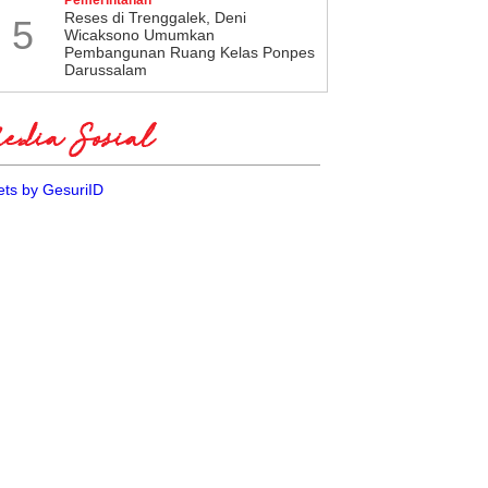
​Reses di Trenggalek, Deni
5
Wicaksono Umumkan
Pembangunan Ruang Kelas Ponpes
Darussalam
dia Sosial
ts by GesuriID