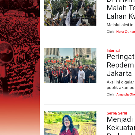
Malah T
Lahan Kw
Melalui aksi i
Oleh :
Heru Gunto
Internal
Peringat
Repdem G
Jakarta
Aksi ini digel
publik akan pe
Oleh :
Ananda Okc
Serba Serbi
Menjadi
Kekuatan