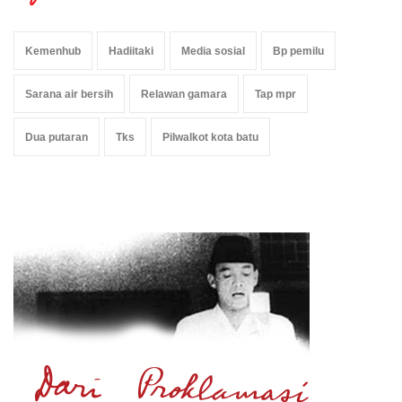
Kemenhub
Hadiitaki
Media sosial
Bp pemilu
Sarana air bersih
Relawan gamara
Tap mpr
Dua putaran
Tks
Pilwalkot kota batu