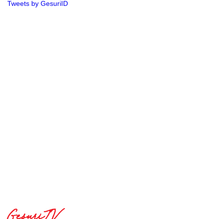
Tweets by GesuriID
GesuriTV