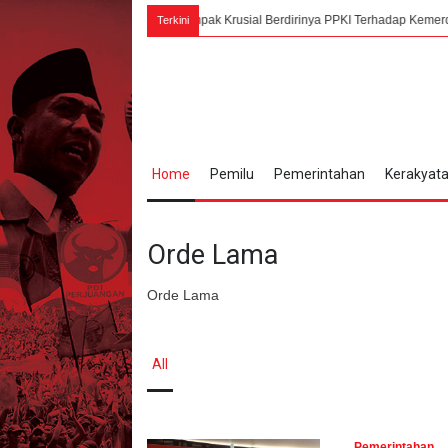
7 Agustus 1945, Dampak Krusial Berdirinya PPKI Terhadap Kemerdekaan Indon
Terkini
Home
Pemilu
Pemerintahan
Kerakyat
Orde Lama
Orde Lama
All
Pemerintahan