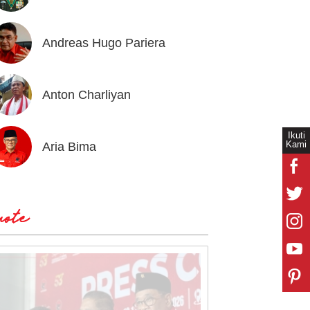
Andreas Hugo Pariera
Arteri
Anton Charliyan
Bamba
Ikuti
Kami
Aria Bima
Bane R
ote