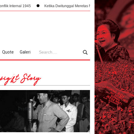
l 1945
Ketika Dwitunggal Meretas Narasi Fasisme Lewat PPKI
Saat
Quote
Galeri
sight Story
Profile