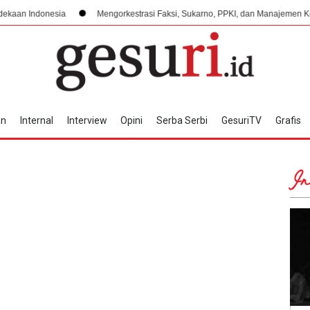
esia
Mengorkestrasi Faksi, Sukarno, PPKI, dan Manajemen Konflik Interna
an
Internal
Interview
Opini
Serba Serbi
GesuriTV
Grafis
In