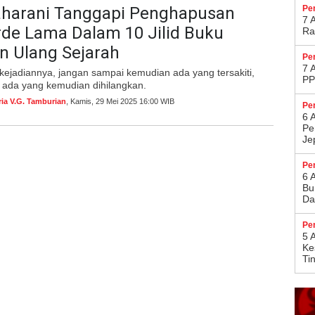
harani Tanggapi Penghapusan
Pe
7 
Orde Lama Dalam 10 Jilid Buku
Ra
n Ulang Sejarah
Pe
7 
ejadiannya, jangan sampai kemudian ada yang tersakiti,
PP
 ada yang kemudian dihilangkan.
ria V.G. Tamburian
, Kamis, 29 Mei 2025 16:00 WIB
Pe
6 
Pe
Je
Pe
6 
Bu
Da
Pe
5 
Ke
Ti