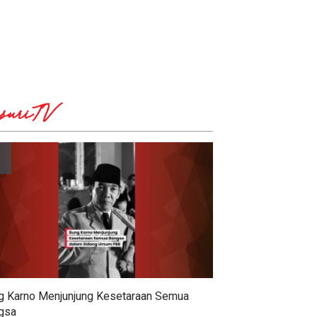
suriTV
g Karno Menjunjung Kesetaraan Semua
gsa