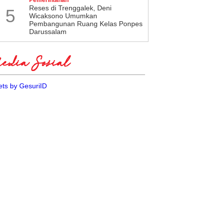
​Reses di Trenggalek, Deni
5
Wicaksono Umumkan
Pembangunan Ruang Kelas Ponpes
Darussalam
dia Sosial
ts by GesuriID