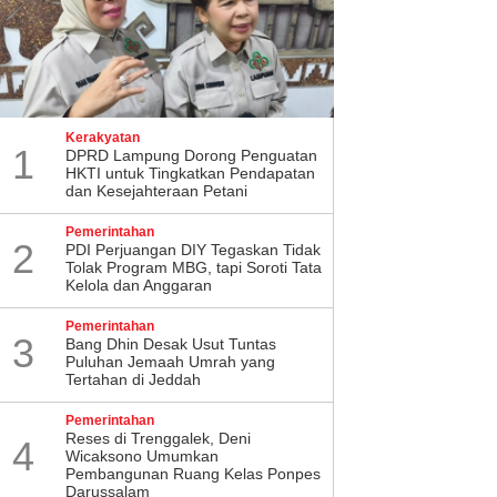
Kerakyatan
1
DPRD Lampung Dorong Penguatan
HKTI untuk Tingkatkan Pendapatan
dan Kesejahteraan Petani
Pemerintahan
2
PDI Perjuangan DIY Tegaskan Tidak
Tolak Program MBG, tapi Soroti Tata
Kelola dan Anggaran
Pemerintahan
3
Bang Dhin Desak Usut Tuntas
Puluhan Jemaah Umrah yang
Tertahan di Jeddah
Pemerintahan
​Reses di Trenggalek, Deni
4
Wicaksono Umumkan
Pembangunan Ruang Kelas Ponpes
Darussalam