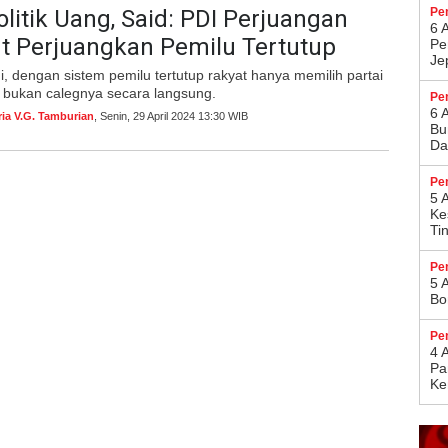
litik Uang, Said: PDI Perjuangan
Pe
6 
t Perjuangkan Pemilu Tertutup
Pe
Je
i, dengan sistem pemilu tertutup rakyat hanya me­milih partai
a, bukan calegnya secara langsung.
Pe
6 
ria V.G. Tamburian
, Senin, 29 April 2024 13:30 WIB
Bu
Da
Pe
5 
Ke
Ti
Pe
5 
Bo
Pe
4 
Pa
Ke