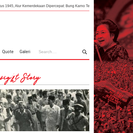
 Kemerdekaan Dipercepat: Bung Karno Terima Panggilan Mendadak ke Dalat Viet
Quote
Galeri
sight Story
Profile