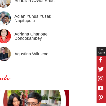
Abdullah Azwar Anas
Ahmad
Adian Yunus Yusak
Ahok
Napitupulu
Adriana Charlotte
Alex I
Dondokambey
Ikuti
Kami
Agustina Wilujeng
Andi W
ote