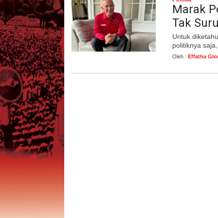
Marak Po
Tak Suru
Untuk diketahu
politiknya saj
Oleh :
Effatha Glo