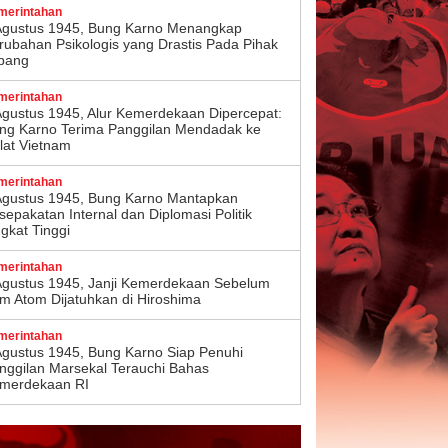
merintahan
Agustus 1945, Bung Karno Menangkap
rubahan Psikologis yang Drastis Pada Pihak
pang
merintahan
Agustus 1945, Alur Kemerdekaan Dipercepat:
ng Karno Terima Panggilan Mendadak ke
lat Vietnam
merintahan
Agustus 1945, Bung Karno Mantapkan
sepakatan Internal dan Diplomasi Politik
ngkat Tinggi
merintahan
Agustus 1945, Janji Kemerdekaan Sebelum
m Atom Dijatuhkan di Hiroshima
merintahan
Agustus 1945, Bung Karno Siap Penuhi
nggilan Marsekal Terauchi Bahas
merdekaan RI