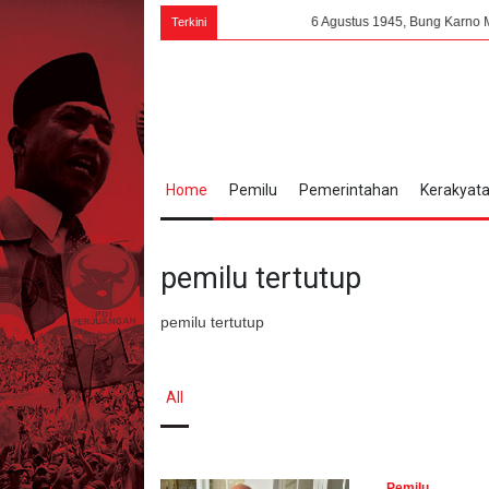
6 Agustus 1945, Bung Karno Menangkap Per
Terkini
Home
Pemilu
Pemerintahan
Kerakyat
pemilu tertutup
pemilu tertutup
All
Pemilu