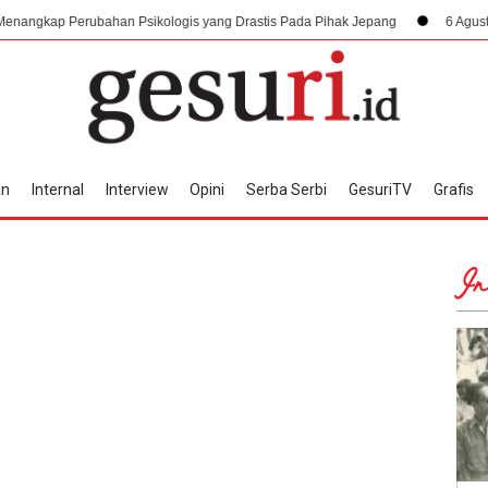
ubahan Psikologis yang Drastis Pada Pihak Jepang
6 Agustus 1945, Alur
an
Internal
Interview
Opini
Serba Serbi
GesuriTV
Grafis
In