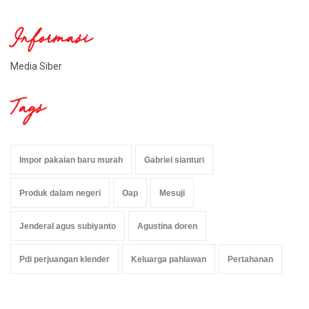
Informasi
Media Siber
Tags
Impor pakaian baru murah
Gabriel sianturi
Produk dalam negeri
Oap
Mesuji
Jenderal agus subiyanto
Agustina doren
Pdi perjuangan klender
Keluarga pahlawan
Pertahanan