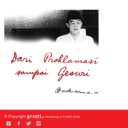
© Copyright
/rendering in 0.5455 [104]