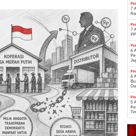
Pe
7 
Ra
Pe
7 
PP
Pe
6 
Pe
Je
Pe
6 
Bu
Da
Pe
5 
Ke
Ti