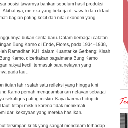
sar posisi tawarnya bahkan sebelum hasil produksi
 Akibatnya, mereka yang bekerja di sawah dan di laut
ati bagian paling kecil dari nilai ekonomi yang
.
ungguhnya bukan cerita baru. Dalam berbagai catatan
ngan Bung Karno di Ende, Flores, pada 1934–1938,
s oleh Ramadhan K.H. dalam Kuantar ke Gerbang: Kisah
n Bung Karno, diceritakan bagaimana Bung Karno
gan rakyat kecil, termasuk para nelayan yang
ya pada laut.
itulah lahir salah satu refleksi yang hingga kini
 Bung Karno pernah menggambarkan nelayan sebagai
a sekaligus paling miskin. Kaya karena hidup di
Te
laut, tetapi miskin karena tidak menikmati
mi dari kekayaan yang mereka hasilkan.
ebut tersimpan kritik yang sangat mendalam terhadap