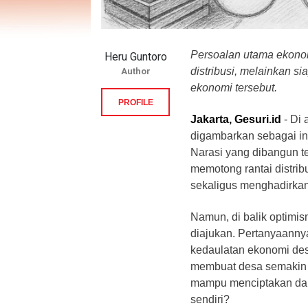
​Persoalan utama ekono
Heru Guntoro
distribusi, melainkan si
Author
ekonomi tersebut.
PROFILE
Jakarta, Gesuri.id
- ​D
digambarkan sebagai i
Narasi yang dibangun t
memotong rantai distrib
sekaligus menghadirka
​Namun, di balik optimi
diajukan. Pertanyaanny
kedaulatan ekonomi desa
membuat desa semakin 
mampu menciptakan dan 
sendiri?