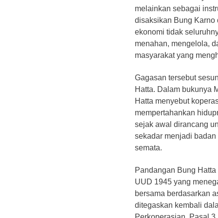
melainkan sebagai ins
disaksikan Bung Karno 
ekonomi tidak seluruhn
menahan, mengelola, d
masyarakat yang mengha
​Gagasan tersebut ses
Hatta. Dalam bukunya
Hatta menyebut koperas
mempertahankan hidupn
sejak awal dirancang un
sekadar menjadi badan 
semata.
​Pandangan Bung Hatta 
UUD 1945 yang menega
bersama berdasarkan a
ditegaskan kembali da
Perkoperasian. Pasal 