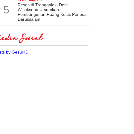
​Reses di Trenggalek, Deni
5
Wicaksono Umumkan
Pembangunan Ruang Kelas Ponpes
Darussalam
dia Sosial
ts by GesuriID