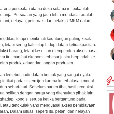
 karena persoalan utama desa selama ini bukanlah
elanja. Persoalan yang jauh lebih mendasar adalah
petani, nelayan, peternak, dan pelaku UMKM dalam
.
moditas, tetapi menikmati keuntungan paling kecil.
 tetapi sering kali tetap hidup dalam ketidakpastian.
si barang, tetapi kesulitan memperoleh akses pasar
a itu, manfaat ekonomi terbesar justru berpindah ke
telah produk keluar dari tangan produsen.
lan tersebut hadir dalam bentuk yang sangat nyata.
Qu
g terikat pada sistem ijon karena keterbatasan modal
up sehari-hari. Sebelum panen tiba, hasil produksi
rjualbelikan dengan harga yang ditentukan pihak lain.
hadapi kondisi serupa ketika bergantung pada
l, atau tengkulak yang menguasai akses pembiayaan,
ran. Dalam situasi seperti itu, petani dan nelayan