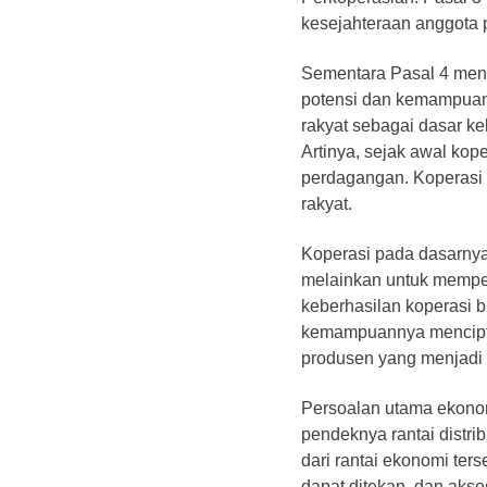
kesejahteraan anggota
Sementara Pasal 4 men
potensi dan kemampuan
rakyat sebagai dasar k
​Artinya, sejak awal ko
perdagangan. Koperasi
rakyat.
Koperasi pada dasarnya 
melainkan untuk memper
keberhasilan koperasi b
kemampuannya mencipta
produsen yang menjadi
​Persoalan utama ekon
pendeknya rantai distri
dari rantai ekonomi terse
dapat ditekan, dan aks