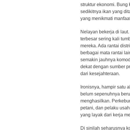
struktur ekonomi. Bung 
sedikitnya ikan yang di
yang menikmati manfaat 
​Nelayan bekerja di lau
terbesar sering kali tu
mereka. Ada rantai dis
berbagai mata rantai l
semakin jauhnya komodi
dekat dengan sumber pro
dari kesejahteraan.
​Ironisnya, hampir satu 
belum sepenuhnya berub
menghasilkan. Perkebuna
petani, dan pelaku usah
yang layak dari kerja me
​Di sinilah seharusnya k