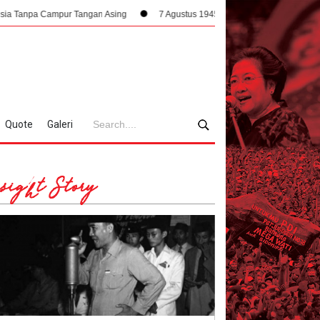
pur Tangan Asing
7 Agustus 1945, Dampak Krusial Berdirinya PPKI Terha
Quote
Galeri
sight Story