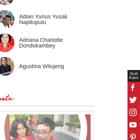
Adian Yunus Yusak
Ahok
Napitupulu
Adriana Charlotte
Alex I
Dondokambey
Agustina Wilujeng
Andi W
Ikuti
Kami
ote