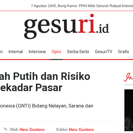
7 Agustus 1945, Bung Karno: PPKI Milik Seluruh Rakyat Indonesia Tanpa Cam
an
Internal
Interview
Opini
Serba Serbi
GesuriTV
Grafis
ah Putih dan Risiko
In
ekadar Pasar
donesia (GNTI) Bidang Nelayan, Sarana dan
Oleh
Heru Guntoro
Editor
Heru Guntoro