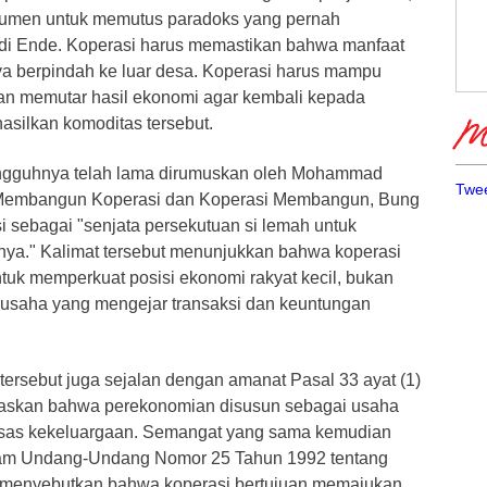
trumen untuk memutus paradoks yang pernah
di Ende. Koperasi harus memastikan bahwa manfaat
ya berpindah ke luar desa. Koperasi harus mampu
an memutar hasil ekonomi agar kembali kepada
silkan komoditas tersebut.
Me
ungguhnya telah lama dirumuskan oleh Mohammad
Twee
 Membangun Koperasi dan Koperasi Membangun, Bung
i sebagai "senjata persekutuan si lemah untuk
ya." Kalimat tersebut menunjukkan bahwa koperasi
tuk memperkuat posisi ekonomi rakyat kecil, bukan
usaha yang mengejar transaksi dan keuntungan
tersebut juga sejalan dengan amanat Pasal 33 ayat (1)
skan bahwa perekonomian disusun sebagai usaha
sas kekeluargaan. Semangat yang sama kemudian
lam Undang-Undang Nomor 25 Tahun 1992 tentang
3 menyebutkan bahwa koperasi bertujuan memajukan