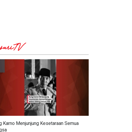
suriTV
g Karno Menjunjung Kesetaraan Semua
gsa