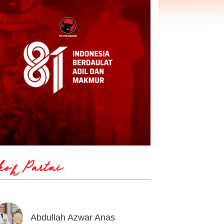
koh Partai
Abdullah Azwar Anas
Ahmad