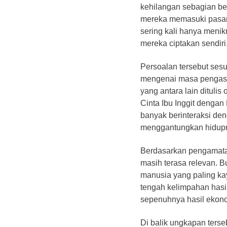
kehilangan sebagian be
mereka memasuki pasar.
sering kali hanya menikm
mereka ciptakan sendiri
​Persoalan tersebut ses
mengenai masa pengasi
yang antara lain dituli
Cinta Ibu Inggit denga
banyak berinteraksi den
menggantungkan hidupn
​Berdasarkan pengamatan 
masih terasa relevan.
manusia yang paling kay
tengah kelimpahan hasil 
sepenuhnya hasil ekono
​Di balik ungkapan ters