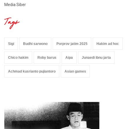
Media Siber
Tags
Sigi
Budhi sarwono
Porprov jatim 2025
Hakim ad hoc
Chico hakim
Roby barus
Aipa
Junaedi ibnu jarta
Achmad kusrianto pujiantoro
Asian games