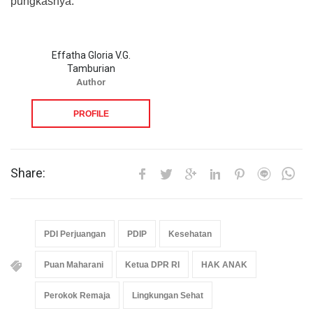
pungkasnya.
Effatha Gloria V.G.
Tamburian
Author
PROFILE
Share:
PDI Perjuangan
PDIP
Kesehatan
Puan Maharani
Ketua DPR RI
HAK ANAK
Perokok Remaja
Lingkungan Sehat