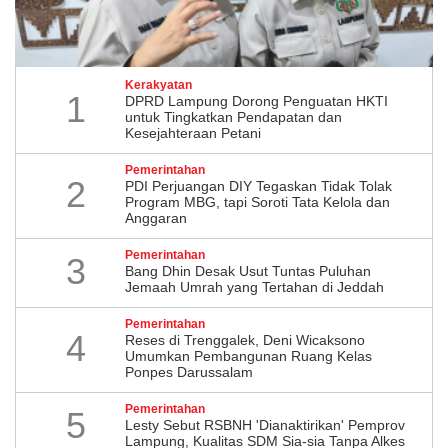
Kerakyatan
1
DPRD Lampung Dorong Penguatan HKTI
untuk Tingkatkan Pendapatan dan
Kesejahteraan Petani
Pemerintahan
2
PDI Perjuangan DIY Tegaskan Tidak Tolak
Program MBG, tapi Soroti Tata Kelola dan
Anggaran
Pemerintahan
3
Bang Dhin Desak Usut Tuntas Puluhan
Jemaah Umrah yang Tertahan di Jeddah
Pemerintahan
4
​Reses di Trenggalek, Deni Wicaksono
Umumkan Pembangunan Ruang Kelas
Ponpes Darussalam
Pemerintahan
5
Lesty Sebut RSBNH 'Dianaktirikan' Pemprov
Lampung, Kualitas SDM Sia-sia Tanpa Alkes