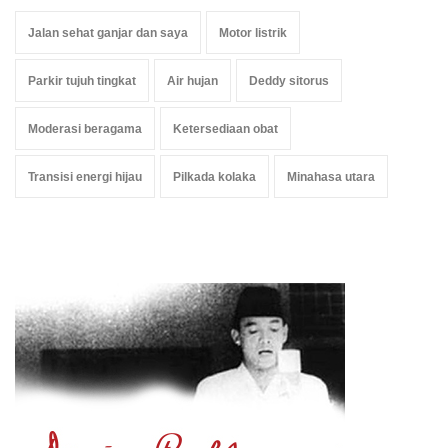
Jalan sehat ganjar dan saya
Motor listrik
Parkir tujuh tingkat
Air hujan
Deddy sitorus
Moderasi beragama
Ketersediaan obat
Transisi energi hijau
Pilkada kolaka
Minahasa utara