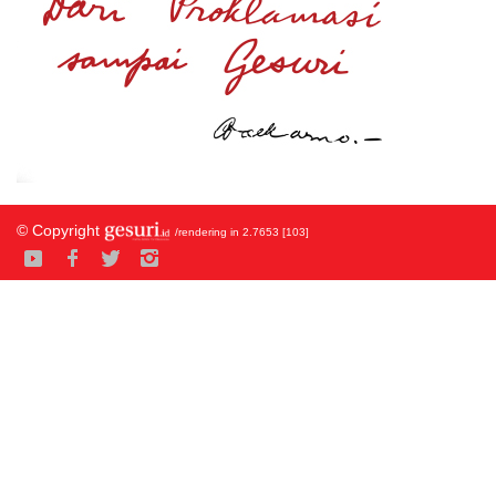
© Copyright
/rendering in 2.7653 [103]