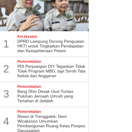
Kerakyatan
1
DPRD Lampung Dorong Penguatan
HKTI untuk Tingkatkan Pendapatan
dan Kesejahteraan Petani
Pemerintahan
2
PDI Perjuangan DIY Tegaskan Tidak
Tolak Program MBG, tapi Soroti Tata
Kelola dan Anggaran
Pemerintahan
3
Bang Dhin Desak Usut Tuntas
Puluhan Jemaah Umrah yang
Tertahan di Jeddah
Pemerintahan
​Reses di Trenggalek, Deni
4
Wicaksono Umumkan
Pembangunan Ruang Kelas Ponpes
Darussalam