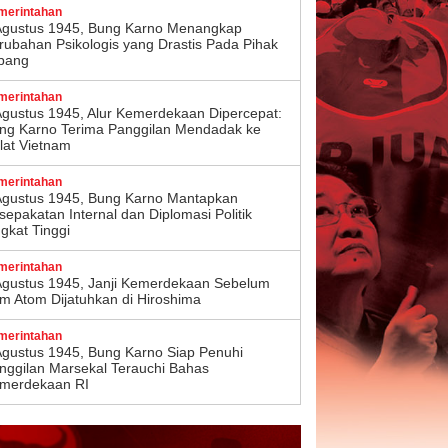
merintahan
Agustus 1945, Bung Karno Menangkap
rubahan Psikologis yang Drastis Pada Pihak
pang
merintahan
Agustus 1945, Alur Kemerdekaan Dipercepat:
ng Karno Terima Panggilan Mendadak ke
lat Vietnam
merintahan
Agustus 1945, Bung Karno Mantapkan
sepakatan Internal dan Diplomasi Politik
ngkat Tinggi
merintahan
Agustus 1945, Janji Kemerdekaan Sebelum
m Atom Dijatuhkan di Hiroshima
merintahan
Agustus 1945, Bung Karno Siap Penuhi
nggilan Marsekal Terauchi Bahas
merdekaan RI