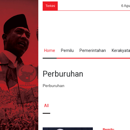
6 Agustus 1945, Bu
Terkini
Home
Pemilu
Pemerintahan
Kerakyat
Perburuhan
Perburuhan
All
Pemilu