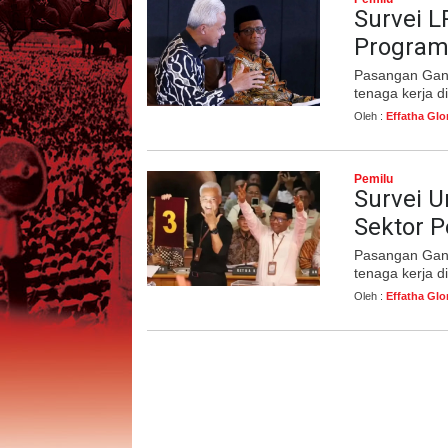
Survei L
Program
Pasangan Ganja
tenaga kerja 
Oleh :
Effatha Glo
Pemilu
Survei 
Sektor 
Pasangan Ganja
tenaga kerja 
Oleh :
Effatha Glo