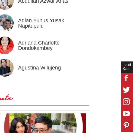
Abdullah Azwar Anas
Ahmad
Adian Yunus Yusak
Ahok
Napitupulu
Adriana Charlotte
Alex I
Dondokambey
Ikuti
Agustina Wilujeng
Andi W
Kami
ote