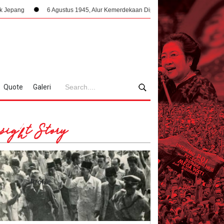
6 Agustus 1945, Alur Kemerdekaan Dipercepat: Bung Karno Terima Panggilan 
Quote
Galeri
sight Story
Profile