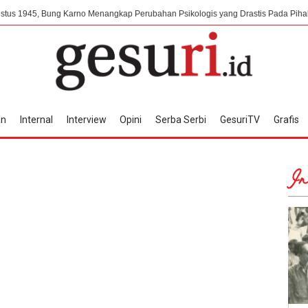
ng Karno Menangkap Perubahan Psikologis yang Drastis Pada Pihak Jepang
an
Internal
Interview
Opini
Serba Serbi
GesuriTV
Grafis
In