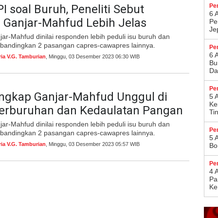
PI soal Buruh, Peneliti Sebut
Pe
6 
 Ganjar-Mahfud Lebih Jelas
Pe
Je
r-Mahfud dinilai responden lebih peduli isu buruh dan
dibandingkan 2 pasangan capres-cawapres lainnya.
Pe
6 
ria V.G. Tamburian
, Minggu, 03 Desember 2023 06:30 WIB
Bu
Da
Pe
Ungkap Ganjar-Mahfud Unggul di
5 
Ke
Perburuhan dan Kedaulatan Pangan
Ti
r-Mahfud dinilai responden lebih peduli isu buruh dan
Pe
dibandingkan 2 pasangan capres-cawapres lainnya.
5 
ria V.G. Tamburian
, Minggu, 03 Desember 2023 05:57 WIB
Bo
Pe
4 
Pa
Ke