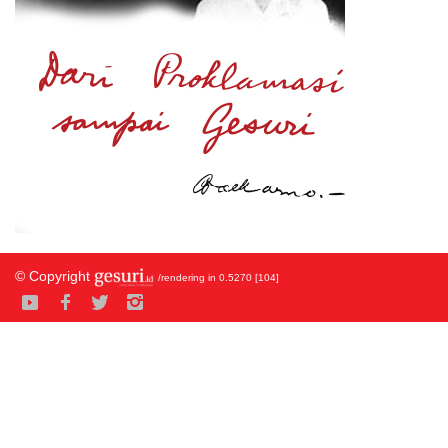
© Copyright
/rendering in 0.5270 [104]