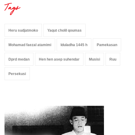
Tags
Heru sudjatmoko
Yaqut cholil qoumas
Mohamad faezal atamimi
Iduladha 1445 h
Pamekasan
Dprd medan
Hen hen asep suhendar
Musisi
Ruu
Persekusi