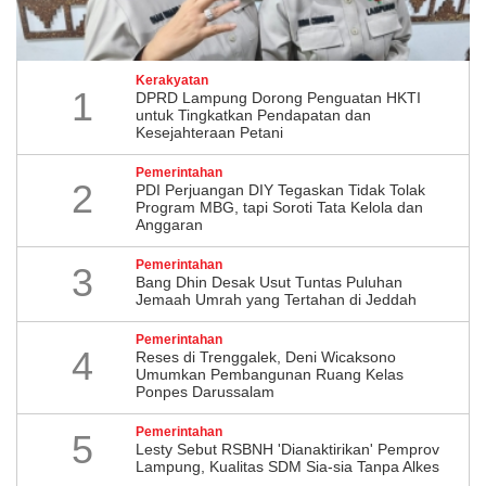
Kerakyatan
1
DPRD Lampung Dorong Penguatan HKTI
untuk Tingkatkan Pendapatan dan
Kesejahteraan Petani
Pemerintahan
2
PDI Perjuangan DIY Tegaskan Tidak Tolak
Program MBG, tapi Soroti Tata Kelola dan
Anggaran
Pemerintahan
3
Bang Dhin Desak Usut Tuntas Puluhan
Jemaah Umrah yang Tertahan di Jeddah
Pemerintahan
4
​Reses di Trenggalek, Deni Wicaksono
Umumkan Pembangunan Ruang Kelas
Ponpes Darussalam
Pemerintahan
5
Lesty Sebut RSBNH 'Dianaktirikan' Pemprov
Lampung, Kualitas SDM Sia-sia Tanpa Alkes