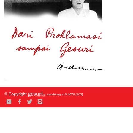
© Copyright
/rendering in 0.4676 [103]