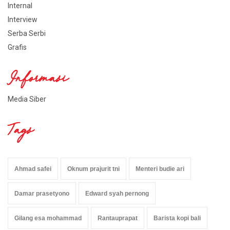
Internal
Interview
Serba Serbi
Grafis
Informasi
Media Siber
Tags
Ahmad safei
Oknum prajurit tni
Menteri budie ari
Damar prasetyono
Edward syah pernong
Gilang esa mohammad
Rantauprapat
Barista kopi bali