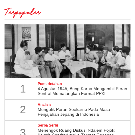
Terpopuler
Pemerintahan
1
4 Agustus 1945, Bung Karno Mengambil Peran
Sentral Mematangkan Format PPKI
Analisis
2
Mengulik Peran Soekarno Pada Masa
Penjajahan Jepang di Indonesia
Serba Serbi
3
Menengok Ruang Diskusi Ndalem Pojok:
Kawah Candradimuka Tempat Gagasan