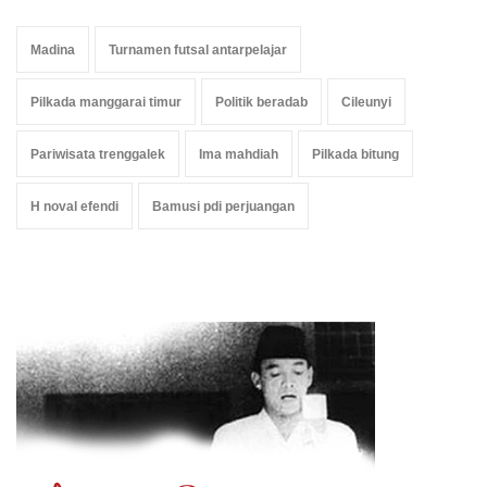
Madina
Turnamen futsal antarpelajar
Pilkada manggarai timur
Politik beradab
Cileunyi
Pariwisata trenggalek
Ima mahdiah
Pilkada bitung
H noval efendi
Bamusi pdi perjuangan