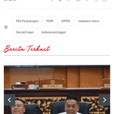
PDI Perjuangan
PDIP
DPRD
sulawesi utara
GerakCepat
IndonesiaUnggul
Berita Terkait