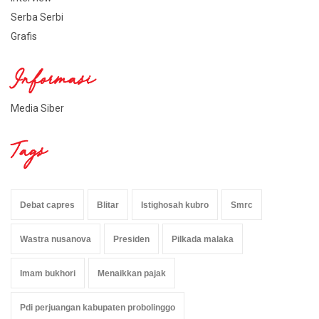
Serba Serbi
Grafis
Informasi
Media Siber
Tags
Debat capres
Blitar
Istighosah kubro
Smrc
Wastra nusanova
Presiden
Pilkada malaka
Imam bukhori
Menaikkan pajak
Pdi perjuangan kabupaten probolinggo