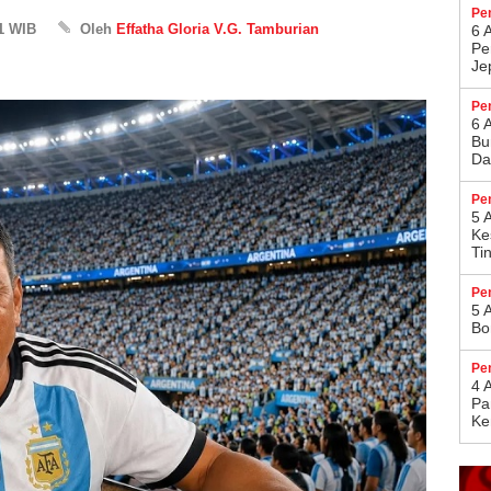
Pe
01 WIB
Oleh
Effatha Gloria V.G. Tamburian
6 
Pe
Je
Pe
6 
Bu
Da
Pe
5 
Ke
Ti
Pe
5 
Bo
Pe
4 
Pa
Ke