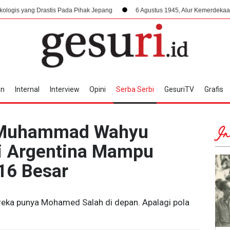
tis Pada Pihak Jepang
6 Agustus 1945, Alur Kemerdekaan Dipercepat: Bu
an
Internal
Interview
Opini
Serba Serbi
GesuriTV
Grafis
, Muhammad Wahyu
In
i Argentina Mampu
16 Besar
ereka punya Mohamed Salah di depan. Apalagi pola