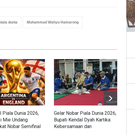
piala dunia
Muhammad Wahyu Hamarong
l Piala Dunia 2026,
Gelar Nobar Piala Dunia 2026,
Gir
ui Mie Undang
Bupati Kendal Dyah Kartika:
Opti
at Nobar Semifinal
Kebersamaan dan
Pia
vs Argentina
Meningkatkan Ekonomi