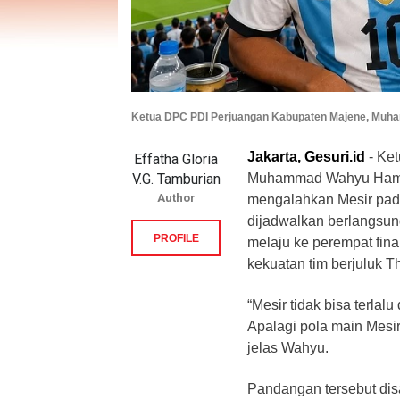
Ketua DPC PDI Perjuangan Kabupaten Majene, Mu
Jakarta, Gesuri.id
- Ke
Effatha Gloria
V.G. Tamburian
Muhammad Wahyu Hamar
Author
mengalahkan Mesir pada
dijadwalkan berlangsun
PROFILE
melaju ke perempat fin
kekuatan tim berjuluk T
“Mesir tidak bisa terl
Apalagi pola main Mesir
jelas Wahyu.
Pandangan tersebut di