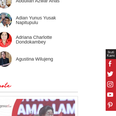
Abdullah Azwar Anas
Ahmad
Adian Yunus Yusak
Ahok
Napitupulu
Adriana Charlotte
Alex I
Dondokambey
Ikuti
Kami
Agustina Wilujeng
Andi W
ote