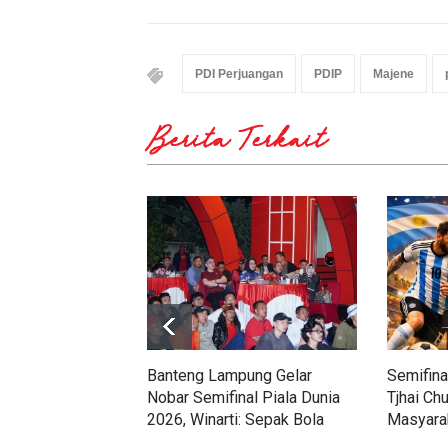
PDI Perjuangan
PDIP
Majene
Berita Terkait
Banteng Lampung Gelar
Semifina
Nobar Semifinal Piala Dunia
Tjhai Ch
2026, Winarti: Sepak Bola
Masyarak
Satukan Masyarakat dan
Inggris 