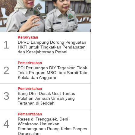
Kerakyatan
1
DPRD Lampung Dorong Penguatan
HKTI untuk Tingkatkan Pendapatan
dan Kesejahteraan Petani
Pemerintahan
2
PDI Perjuangan DIY Tegaskan Tidak
Tolak Program MBG, tapi Soroti Tata
Kelola dan Anggaran
Pemerintahan
3
Bang Dhin Desak Usut Tuntas
Puluhan Jemaah Umrah yang
Tertahan di Jeddah
i Ramanda Kiemas
Dukung Argentina Juara Piala
Pemerintahan
​Reses di Trenggalek, Deni
mistis Argentina Juara
Dunia 2026, Bupati Citra
4
Wicaksono Umumkan
la Dunia 2026
Pitriyami Akui Kagum Pada
Pembangunan Ruang Kelas Ponpes
Lionel Messi
Darussalam