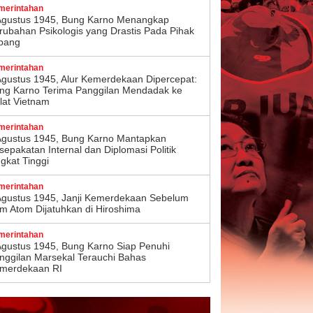
merintahan
Agustus 1945, Bung Karno Menangkap
rubahan Psikologis yang Drastis Pada Pihak
pang
merintahan
Agustus 1945, Alur Kemerdekaan Dipercepat:
ng Karno Terima Panggilan Mendadak ke
lat Vietnam
merintahan
Agustus 1945, Bung Karno Mantapkan
sepakatan Internal dan Diplomasi Politik
ngkat Tinggi
merintahan
Agustus 1945, Janji Kemerdekaan Sebelum
m Atom Dijatuhkan di Hiroshima
merintahan
Agustus 1945, Bung Karno Siap Penuhi
nggilan Marsekal Terauchi Bahas
merdekaan RI