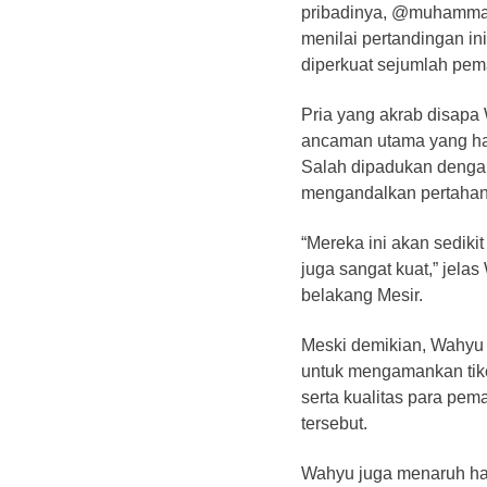
pribadinya, @muhammad
menilai pertandingan in
diperkuat sejumlah pem
Pria yang akrab disapa
ancaman utama yang ha
Salah dipadukan dengan 
mengandalkan pertahana
“Mereka ini akan sediki
juga sangat kuat,” jel
belakang Mesir.
Meski demikian, Wahyu t
untuk mengamankan tike
serta kualitas para pe
tersebut.
Wahyu juga menaruh har