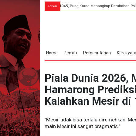
6 Agustus 1945, Bung Karno Menangkap Perubahan Psikologis yang Dras
Terkini
Home
Pemilu
Pemerintahan
Kerakyat
Piala Dunia 2026
Hamarong Prediks
Kalahkan Mesir di 
"Mesir tidak bisa terlalu diremehkan. M
main Mesir ini sangat pragmatis."