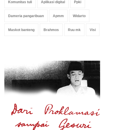
Komunitas tuli
Aplikasi digital
Ppki
Dameria pangaribuan
Apmm
Widarto
Maskot banteng
Brahmos
Ruu mk
Visi