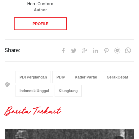
Heru Guntoro
Author
PROFILE
Share:
PDI Perjuangan
PDIP
Kader Partai
GerakCepat
IndonesiaUnggul
Klungkung
Berita Terkait