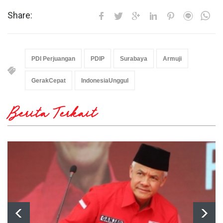
Share:
PDI Perjuangan
PDIP
Surabaya
Armuji
GerakCepat
IndonesiaUnggul
Berita Terkait