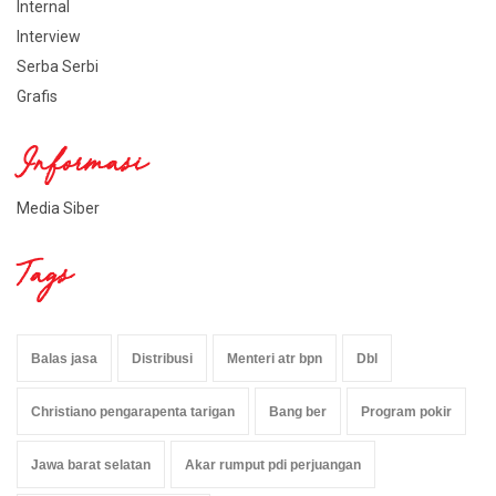
Internal
Interview
Serba Serbi
Grafis
Informasi
Media Siber
Tags
Balas jasa
Distribusi
Menteri atr bpn
Dbl
Christiano pengarapenta tarigan
Bang ber
Program pokir
Jawa barat selatan
Akar rumput pdi perjuangan